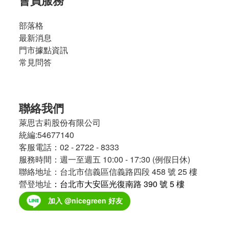
會員服務
瓜
(4)
部落格
點
最新消息
心
門市據點資訊
(5)
常見問答
牛
肉
(2)
聯絡我們
豬
萊思古莉股份有限公司
肉
統編:54677140
(2)
客服電話：02 - 2722 - 8333
看
服務時間：週一至週五 10:00 - 17:30 (例假日休)
更
聯絡地址：台北市信義區信義路四段 458 號 25 樓
多
營登地址
：台北市大安區光復南路 390 號 5 樓
加入 @nicegreen 好友
商
城
推