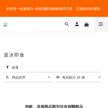
盛夏的餐桌，一定少不了美蔬菜的清爽~ A+B 送購物金🎁一起好好
給爸爸一錠超能力~全館滿額加贈祕魯瑪卡錠，父親節好好感謝~
吃菜~
盛夏的餐桌，一定少不了美蔬菜的清爽~ A+B 送購物金🎁一起好好
吃菜~
退冰即食
分
類
篩選
舒
肥
商品排序
每頁顯示 24 個
系
列
(36)
種
抱歉，這個商品類別沒有相關商品