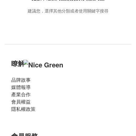
類
建議您，選擇其他分類或者使用關鍵字搜尋
蝦、
蟹
(2)
海
鮮
(10)
干
瞭解
貝
(2)
品牌故事
魚
媒體報導
肉
產業合作
(6)
會員權益
鴨
隱私權政策
肉
(2)
地