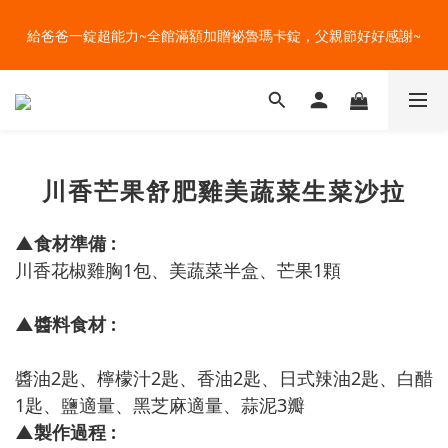
盛夏的餐桌，一定少不了美蔬菜的清爽~ A+B 送購物金🎁一起好好
給爸爸一錠超能力~全館滿額加贈祕魯瑪卡錠，父親節好好感謝~
吃菜~
盛夏的餐桌，一定少不了美蔬菜的清爽~ A+B 送購物金🎁一起好好
吃菜~
川香芒果舒肥雞美蔬菜生菜沙拉
▲食材準備 :
川香花椒雞胸1包、美蔬菜半盒、芒果1顆
▲醬料食材 :
醬油2匙、檸檬汁2匙、香油2匙、日式辣油2匙、白醋
1匙、鹽適量、黑芝麻適量、蒜泥3瓣
▲製作過程 :