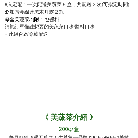
6入定配：一次配送美蔬菜 6 盒，共配送 2 次(可指定時間)
🎁加贈金線連黑木耳露 2 瓶
每盒美蔬菜均附 1 包醬料
請於訂單備註想要的美蔬菜口味/醬料口味
※ 此組合為冷藏配送
《 美蔬菜介紹 》
200g/盒
每月熱銷超過五萬盒！生菜第一品牌 NICE GREEn美蔬