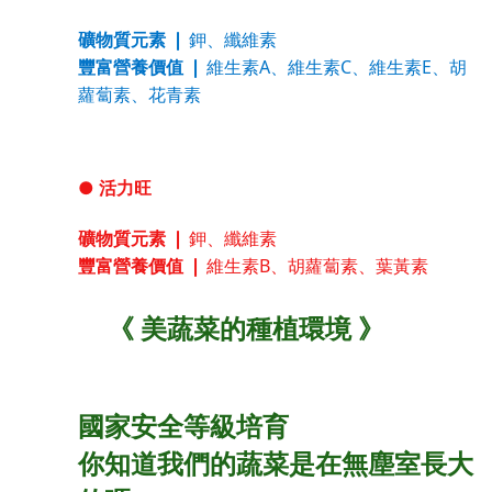
礦物質元素
❘
鉀
纖維素
、
豐富營養價值
❘
維生素A
維生素C
維生素E
胡
、
、
、
蘿蔔素
花青素
、
●
活力旺
礦物質元素
❘
鉀
纖維素
、
豐富營養價值
❘
維生素B
胡蘿蔔素
葉黃素
、
、
《 美蔬菜的種植環境 》
國家安全等級培育
你知道我們的蔬菜是在無塵室長大