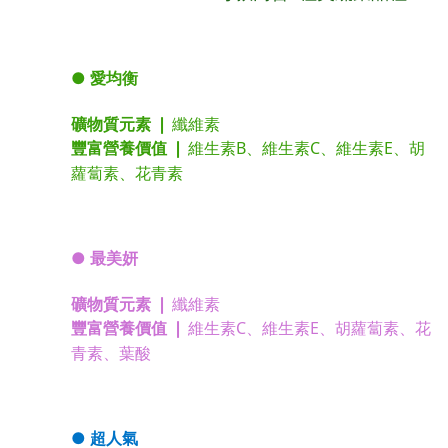
●
愛均衡
礦物質元素
❘
纖維素
豐富營養價值
❘
維生素B
維生素C
維生素E
胡
、
、
、
蘿蔔素
花青素
、
● 最美妍
礦物質元素
❘
纖維素
豐富營養價值
❘
維生素C
維生素E
胡蘿蔔素
花
、
、
、
青素
葉酸
、
●
超人氣