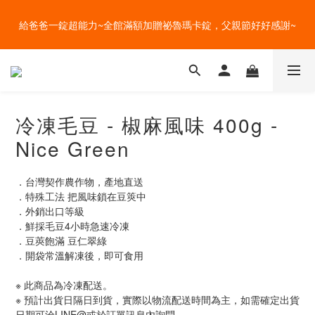
盛夏的餐桌，一定少不了美蔬菜的清爽~ A+B 送購物金🎁一起好好
給爸爸一錠超能力~全館滿額加贈祕魯瑪卡錠，父親節好好感謝~
吃菜~
盛夏的餐桌，一定少不了美蔬菜的清爽~ A+B 送購物金🎁一起好好
吃菜~
冷凍毛豆 - 椒麻風味 400g -
Nice Green
．台灣契作農作物，產地直送
．特殊工法 把風味鎖在豆筴中
．外銷出口等級
．鮮採毛豆4小時急速冷凍
．豆莢飽滿 豆仁翠綠
．開袋常溫解凍後，即可食用
※ 此商品為冷凍配送。
※ 預計出貨日隔日到貨，實際以物流配送時間為主，如需確定出貨
日期可洽LINE@或於訂單訊息內詢問。