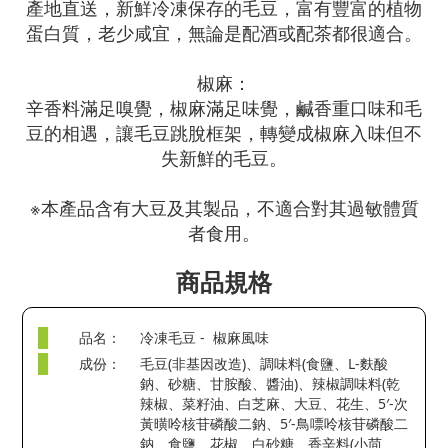
產地直送，新鮮冷凍保存的毛豆，富有豐富的植物
蛋白質，老少咸宜，無論是配酒或配茶都很適合。
椒麻：
辛香料滿足嗅覺，椒麻滿足味覺，鹹香重口味和毛
豆的相遇，讓毛豆跳脫框架，轉變成椒麻入味但不
失新鮮的毛豆。
※本產品含有大豆及其製品，不適合對其過敏體質
者食用。
商品規格
品名：
冷凍毛豆 - 椒麻風味
成份：
毛豆(非基因改造)、調味料(食鹽、L-麩酸
鈉、砂糖、甘胺酸、醬油)、辣椒調味料(乾
辣椒、菜籽油、白芝麻、大豆、花生、5′-次
黃曂呤核苷磷酸二鈉、5′-鳥嘌呤核苷磷酸二
鈉、食鹽、花椒、白砂糖、香辛料(小茴