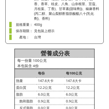
香、香草、桂皮、八角、山奈根莖、荳蔻、
月桂葉、丁香)、甘草素(甜味劑))、椒麻香料
(丙二醇、聚山梨醇酐脂肪酸酯八十(乳化
劑)、香料)
規格重量：
400g
保存期限：
見包裝上標示
產地：
台灣
營養成分表
每一份量 100公克
本包裝含 4份
每份
每100公克
熱量
147.6大卡
147.6大卡
蛋白質
12.2公克
12.2公克
脂肪
6.0公克
6.0公克
飽和脂肪
0.9公克
0.9公克
反式脂肪
0.0公克
0.0公克