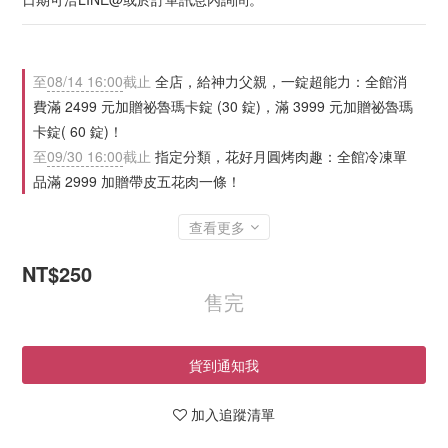
至
08/14 16:00
截止
全店，給神力父親，一錠超能力：全館消
費滿 2499 元加贈祕魯瑪卡錠 (30 錠)，滿 3999 元加贈祕魯瑪
卡錠( 60 錠)！
至
09/30 16:00
截止
指定分類，花好月圓烤肉趣：全館冷凍單
品滿 2999 加贈帶皮五花肉一條！
查看更多
NT$250
售完
貨到通知我
加入追蹤清單