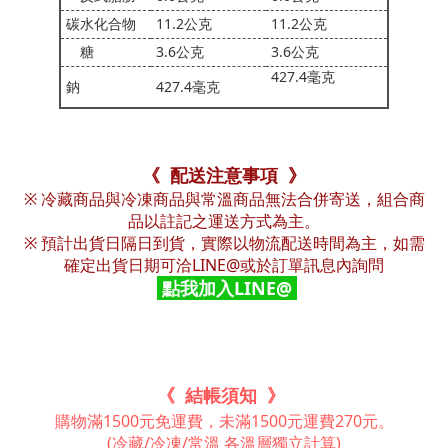
碳水化合物
11.2公克
11.2公克
糖
3.6公克
3.6公克
427.4毫克
鈉
427.4毫克
《 配送注意事項 》
※ 冷藏商品與冷凍商品與常溫商品無法合併寄送，組合商
品以註記之運送方式為主。
※ 預計出貨日隔日到貨，實際以物流配送時間為主，如需
確定出貨日期可洽LINE@或於訂單訊息內詢問
點我加入LINE@
《 結帳須知 》
購物滿1500元免運費，未滿1500元運費270元。
(冷藏/冷凍/常溫 各溫層獨立計算)