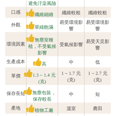
避免汙染風險
口感
纖維較粗
纖維較粗
纖維細緻
易受環境影
易受環境影
外觀
翠綠飽滿
響
響
無塵室種
易受天災影
環境因素
受氣候影響
植，不受氣候
響
影響
生產成本
中
低
高
1 ~ 1.7 元
1 ~ 2.7 元
1.3 ~ 1.4 元
單價
(克)
(克)
(克)
無塵包裝，
保存長短
中
短
保存較長
產地
溫室
農田
植物工廠