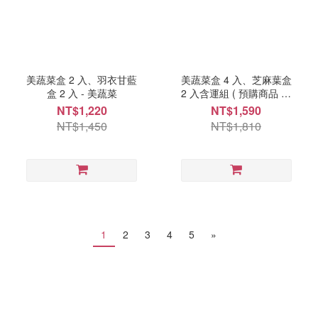
美蔬菜盒 2 入、羽衣甘藍
美蔬菜盒 4 入、芝麻葉盒
盒 2 入 - 美蔬菜
2 入含運組 ( 預購商品 每
週一、三出貨 ) - 美蔬菜
NT$1,220
NT$1,590
NT$1,450
NT$1,810
1
2
3
4
5
»