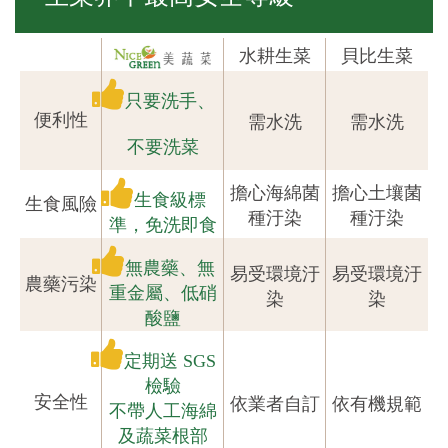
水耕生菜
貝比生菜
只要洗手、
便利性
需水洗
需水洗
不要洗菜
擔心海綿菌
擔心土壤菌
生食級標
生食風險
種汙染
種汙染
準，免洗即食
無農藥、無
易受環境汙
易受環境汙
農藥污染
重金屬、低硝
染
染
酸鹽
定期送 SGS
檢驗
安全性
依業者自訂
依有機規範
不帶人工海綿
及蔬菜根部