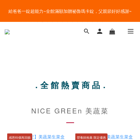
盛夏的餐桌，一定少不了美蔬菜的清爽~ A+B 送購物金🎁一起好好
給爸爸一錠超能力~全館滿額加贈祕魯瑪卡錠，父親節好好感謝~
吃菜~
盛夏的餐桌，一定少不了美蔬菜的清爽~ A+B 送購物金🎁一起好好
吃菜~
．全 館 熱 賣 商 品．
NICE GREEn 美蔬菜
感恩特價再回饋
營養師推薦 限定優惠