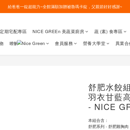
盛夏的餐桌，一定少不了美蔬菜的清爽~ A+B 送購物金🎁一起好好吃菜~
給爸爸一錠超能力~全館滿額加贈祕魯瑪卡錠，父親節好好感謝~
盛夏的餐桌，一定少不了美蔬菜的清爽~ A+B 送購物金🎁一起好好吃菜~
菜定期宅配專區
NICE GREEn 美蔬菜廚房
蔬 (素) 食專區
物
瞭解
會員服務
營養大學堂
異業合
舒肥水餃組
羽衣甘藍高
- NICE G
本組合含：
舒肥系列 - 舒肥雞胸肉 1