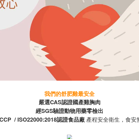
我們的舒肥雞最安全
嚴選CAS認證
國產雞胸肉
經SGS驗證動物用藥零檢出
產程安全衛生，食安
CCP
/ ISO22000:2018
認證食品廠