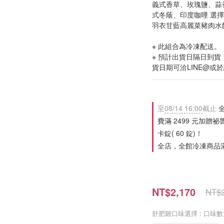
義式香草、玫瑰鹽、蒜
式冬蔭、印度咖哩 選擇組
羽衣甘藍高麗菜豬肉水餃
※ 此組合為冷凍配送。
※ 預計出貨日隔日到
貨日期可洽LINE@或
至
08/14 16:00
截止
全
費滿 2499 元加贈祕
卡錠( 60 錠)！
全店，全館冷凍商品滿 
NT$2,170
NT$2
舒肥雞口味選擇
: 口味