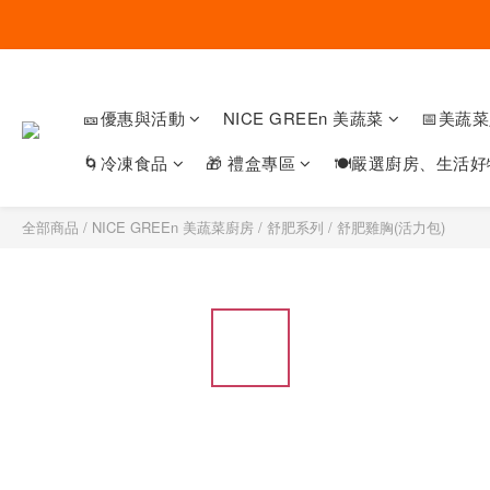
🎫優惠與活動
NICE GREEn 美蔬菜
📅美蔬
🌀冷凍食品
🎁 禮盒專區
🍽嚴選廚房、生活好
全部商品
/
NICE GREEn 美蔬菜廚房
/
舒肥系列
/
舒肥雞胸(活力包)