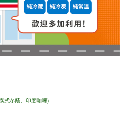
泰式冬蔭
、印度咖哩
)