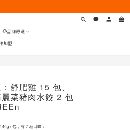
💮品牌嚴選
作加盟
：舒肥雞 15 包、
麗菜豬肉水餃 2 包
REEn
40g / 包，有 7 種口味：