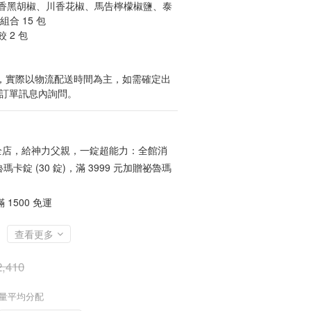
香黑胡椒、川香花椒、馬告檸檬椒鹽、泰
合 15 包
 2 包
貨，實際以物流配送時間為主，如需確定出
於訂單訊息內詢問。
店，給神力父親，一錠超能力：全館消
魯瑪卡錠 (30 錠)，滿 3999 元加贈祕魯瑪
1500 免運
查看更多
,410
數量平均分配