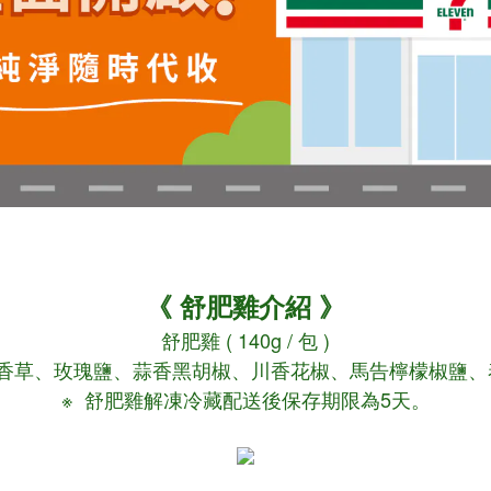
《
舒肥雞介紹
》
舒肥雞 ( 140g / 包 )
式香草、玫瑰鹽、蒜香黑胡椒、川香花椒、馬告檸檬椒鹽、
※ 舒肥雞解凍冷藏配送後保存期限為5天。