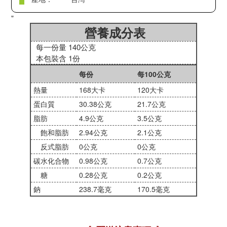
"
營養成分表
每一份量 140公克
本包裝含 1份
每份
每100公克
熱量
168大卡
120大卡
蛋白質
30.38公克
21.7公克
脂肪
4.9公克
3.5公克
飽和脂肪
2.94公克
2.1公克
反式脂肪
0公克
0公克
碳水化合物
0.98公克
0.7公克
糖
0.28公克
0.2公克
鈉
238.7毫克
170.5毫克