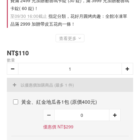
費滿 2499 元加贈祕魯瑪卡錠 (30 錠)，滿 3999 元加贈祕魯瑪
卡錠( 60 錠)！
至
09/30 16:00
截止
指定分類，花好月圓烤肉趣：全館冷凍單
品滿 2999 加贈帶皮五花肉一條！
查看更多
NT$110
數量
以優惠價加購商品
(最多 1 件)
黃金、紅金地瓜各1包 (原價400元)
優惠價 NT$299