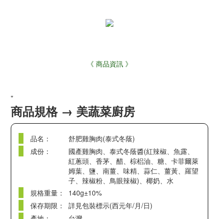
《 商品資訊 》
"
商品規格 → 美蔬菜廚房
品名：
舒肥雞胸肉(泰式冬蔭)
成份：
國產雞胸肉、泰式冬蔭醬(紅辣椒、魚露、
紅蔥頭、香茅、醋、棕梠油、糖、卡菲爾萊
姆葉、鹽、南薑、味精、蒜仁、薑黃、羅望
子、辣椒粉、鳥眼辣椒)、椰奶、水
規格重量：
140g±10%
保存期限：
詳見包裝標示(西元年/月/日)
產地：
台灣