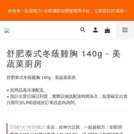
盛夏的餐桌，一定少不了美蔬菜的清爽~ A+B 送購物金🎁一起好好
給爸爸一錠超能力~全館滿額加贈祕魯瑪卡錠，父親節好好感謝~
吃菜~
盛夏的餐桌，一定少不了美蔬菜的清爽~ A+B 送購物金🎁一起好好
吃菜~
舒肥泰式冬蔭雞胸 140g - 美
蔬菜廚房
舒肥泰式冬蔭雞胸 140g - 美蔬菜廚房
※ 此商品為冷凍配送。
※ 預計出貨日隔日到貨，實際以物流配送時間為主，如需確定出貨
日期可洽LINE@或於訂單訊息內詢問。
至
08/14 16:00
截止
全店，給神力父親，一錠超能力：全館消