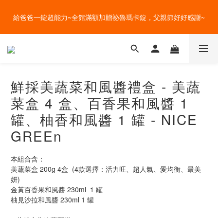
盛夏的餐桌，一定少不了美蔬菜的清爽~ A+B 送購物金🎁一起好好
盛夏的餐桌，一定少不了美蔬菜的清爽~ A+B 送購物金🎁一起好好
吃菜~
吃菜~
直送 4 度的清爽~全館任選多件加贈好禮，一鍵宅配到家！
鮮採美蔬菜和風醬禮盒 - 美蔬
給爸爸一錠超能力~全館滿額加贈祕魯瑪卡錠，父親節好好感謝~
菜盒 4 盒、百香果和風醬 1
盛夏的餐桌，一定少不了美蔬菜的清爽~ A+B 送購物金🎁一起好好
罐、柚香和風醬 1 罐 - NICE
吃菜~
GREEn
本組合含：
美蔬菜盒 200g 4盒  (4款選擇：活力旺、超人氣、愛均衡、最美
妍)
金黃百香果和風醬 230ml  1 罐
柚見沙拉和風醬 230ml 1 罐