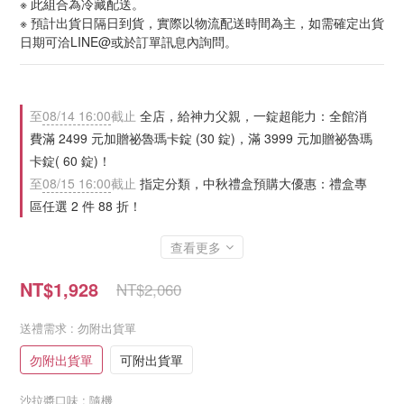
※ 此組合為冷藏配送。
※ 預計出貨日隔日到貨，實際以物流配送時間為主，如需確定出貨
日期可洽LINE@或於訂單訊息內詢問。
至
08/14 16:00
截止
全店，給神力父親，一錠超能力：全館消
費滿 2499 元加贈祕魯瑪卡錠 (30 錠)，滿 3999 元加贈祕魯瑪
卡錠( 60 錠)！
至
08/15 16:00
截止
指定分類，中秋禮盒預購大優惠：禮盒專
區任選 2 件 88 折！
查看更多
NT$1,928
NT$2,060
送禮需求
: 勿附出貨單
勿附出貨單
可附出貨單
沙拉醬口味
: 隨機