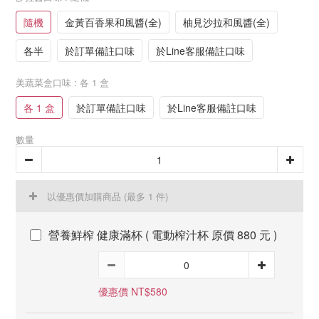
隨機
金黃百香果和風醬(全)
柚見沙拉和風醬(全)
各半
於訂單備註口味
於Line客服備註口味
美蔬菜盒口味
: 各 1 盒
各 1 盒
於訂單備註口味
於Line客服備註口味
數量
以優惠價加購商品
(最多 1 件)
營養鮮榨 健康滿杯 ( 電動榨汁杯 原價 880 元 )
優惠價 NT$580