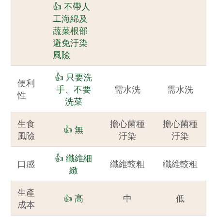
👍 不帶人
工海綿及
蔬菜根部
避免汙染
風險
👍 只要洗
便利
手、不要
需水洗
需水洗
性
洗菜
生食
擔心菌種
擔心菌種
👍 無
風險
汙染
汙染
👍 纖維細
口感
纖維較粗
纖維較粗
緻
生產
👍 高
中
低
成本