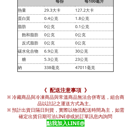
每份
每100毫升
熱量
29.3大卡
127.2大卡
蛋白質
0.4公克
1.8公克
脂肪
0公克
0.1公克
飽和脂肪
0公克
0公克
反式脂肪
0公克
0公克
碳水化合物
6.9公克
30公克
糖
5.3公克
23公克
納
338毫克
47011毫克
《 配送注意事項 》
※ 冷藏商品與冷凍商品與常溫商品無法合併寄送，組合商
品以註記之運送方式為主。
※ 預計出貨日隔日到貨，實際以物流配送時間為主，如需
確定出貨日期可洽LINE@或於訂單訊息內詢問
點我加入LINE@