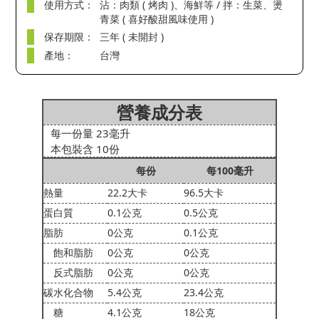
使用方式：
沾：肉類 ( 烤肉 )、海鮮等 / 拌：生菜、燙
青菜 ( 喜好酸甜風味使用 )
保存期限：
三年 ( 未開封 )
產地：
台灣
營養成分表
每一份量 23毫升
本包裝含 10份
每份
每100毫升
熱量
22.2大卡
96.5大卡
蛋白質
0.1公克
0.5公克
脂肪
0公克
0.1公克
飽和脂肪
0公克
0公克
反式脂肪
0公克
0公克
碳水化合物
5.4公克
23.4公克
糖
4.1公克
18公克