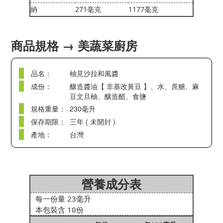
納
271毫克
1177毫克
商品規格 → 美蔬菜廚房
品名：
柚見沙拉和風醬
成份：
釀造醬油【 非基改黃豆 】、水、蔗糖、麻
豆文旦柚、釀造醋、食鹽
規格重量：
230毫升
保存期限：
三年 ( 未開封 )
產地：
台灣
營養成分表
每一份量 23毫升
本包裝含 10份