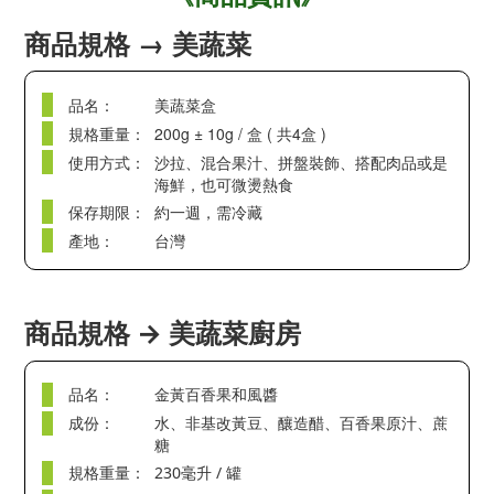
商品規格 → 美蔬菜
品名：
美蔬菜盒
規格重量：
200g ± 10g / 盒 ( 共4盒 )
使用方式：
沙拉、混合果汁、拼盤裝飾、搭配肉品或是
海鮮，也可微燙熱食
保存期限：
約一週，需冷藏
產地：
台灣
商品規格 → 美蔬菜廚房
品名：
金黃百香果和風醬
成份：
水、非基改黃豆、釀造醋、百香果原汁、蔗
糖
規格重量：
230毫升 / 罐