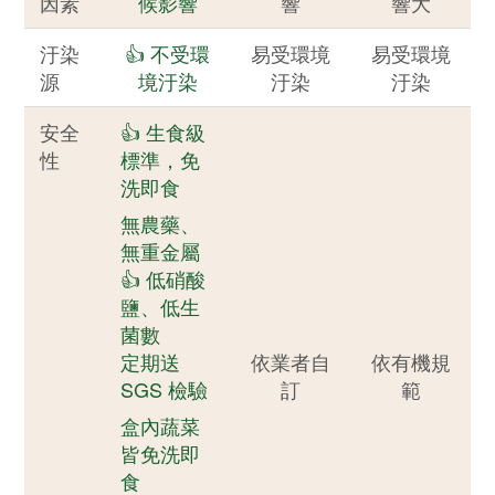
因素
候影響
響
響大
汙染
👍 不受環
易受環境
易受環境
源
境汙染
汙染
汙染
安全
👍 生食級
性
標準，免
洗即食
無農藥、
無重金屬
👍 低硝酸
鹽、低生
菌數
定期送
依業者自
依有機規
SGS 檢驗
訂
範
盒內蔬菜
皆免洗即
食