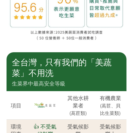
全台灣，只有我們的「美蔬
菜」不用洗
生菜界中最高安全等級
其他水耕
有機農業
項目
業者
(萵苣、貝
(萵苣類)
比生菜類)
環境
👍 不受氣
受氣候影
受氣候影