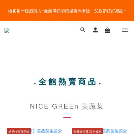
盛夏的餐桌，一定少不了美蔬菜的清爽~ A+B 送購物金🎁一起好好
給爸爸一錠超能力~全館滿額加贈祕魯瑪卡錠，父親節好好感謝~
吃菜~
盛夏的餐桌，一定少不了美蔬菜的清爽~ A+B 送購物金🎁一起好好
吃菜~
．全 館 熱 賣 商 品．
NICE GREEn 美蔬菜
感恩特價再回饋
營養師推薦 限定優惠