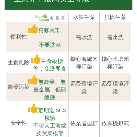
水耕生菜
貝比生菜
只要洗手、
便利性
需水洗
需水洗
不要洗菜
擔心海綿菌
擔心土壤菌
生食級標
生食風險
種汙染
種汙染
準，免洗即食
無農藥、無
易受環境汙
易受環境汙
農藥污染
重金屬、低硝
染
染
酸鹽
定期送 SGS
檢驗
安全性
依業者自訂
依有機規範
不帶人工海綿
及蔬菜根部