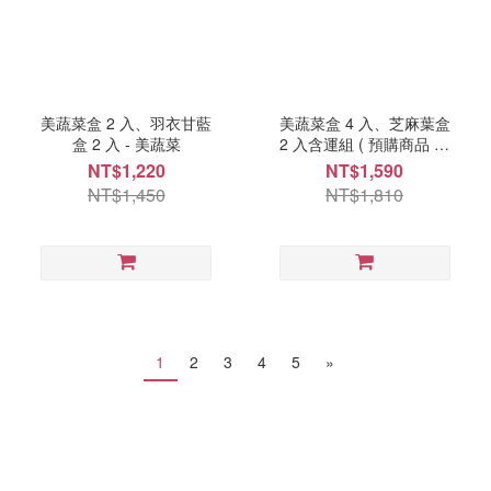
美蔬菜盒 2 入、羽衣甘藍
美蔬菜盒 4 入、芝麻葉盒
盒 2 入 - 美蔬菜
2 入含運組 ( 預購商品 每
週一、三出貨 ) - 美蔬菜
NT$1,220
NT$1,590
NT$1,450
NT$1,810
1
2
3
4
5
»