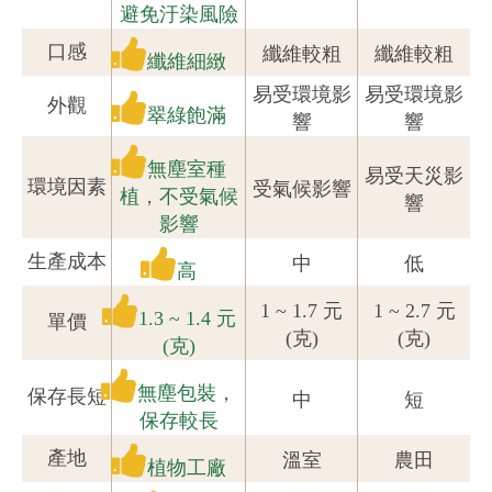
避免汙染風險
口感
纖維較粗
纖維較粗
纖維細緻
易受環境影
易受環境影
外觀
翠綠飽滿
響
響
無塵室種
易受天災影
環境因素
受氣候影響
植，不受氣候
響
影響
生產成本
中
低
高
1 ~ 1.7 元
1 ~ 2.7 元
1.3 ~ 1.4 元
單價
(克)
(克)
(克)
無塵包裝，
保存長短
中
短
保存較長
產地
溫室
農田
植物工廠