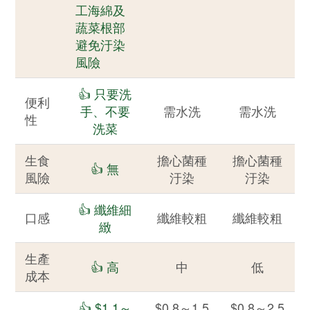
工海綿及
蔬菜根部
避免汙染
風險
👍 只要洗
便利
手、不要
需水洗
需水洗
性
洗菜
生食
擔心菌種
擔心菌種
👍 無
風險
汙染
汙染
👍 纖維細
口感
纖維較粗
纖維較粗
緻
生產
👍 高
中
低
成本
👍 $1.1～
$0.8～1.5
$0.8～2.5