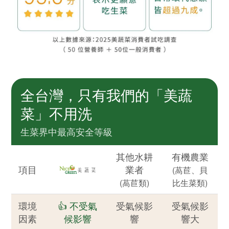
全台灣，只有我們的「美蔬
菜」不用洗
生菜界中最高安全等級
其他水耕
有機農業
項目
業者
(萵苣、貝
(萵苣類)
比生菜類)
環境
👍 不受氣
受氣候影
受氣候影
因素
候影響
響
響大