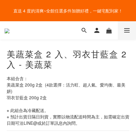
盛夏的餐桌，一定少不了美蔬菜的清爽~ A+B 送購物金🎁一起好好
給爸爸一錠超能力~全館滿額加贈祕魯瑪卡錠，父親節好好感謝~
吃菜~
盛夏的餐桌，一定少不了美蔬菜的清爽~ A+B 送購物金🎁一起好好
吃菜~
美蔬菜盒 2 入、羽衣甘藍盒 2
入 - 美蔬菜
本組合含：
美蔬菜盒 200g 2盒  (4款選擇：活力旺、超人氣、愛均衡、最美
妍)
羽衣甘藍盒 200g 2盒
※ 此組合為冷藏配送。
※ 預計出貨日隔日到貨，實際以物流配送時間為主，如需確定出貨
日期可洽LINE@或於訂單訊息內詢問。