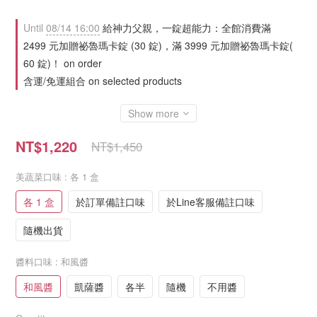
Until
08/14 16:00
給神力父親，一錠超能力：全館消費滿
2499 元加贈祕魯瑪卡錠 (30 錠)，滿 3999 元加贈祕魯瑪卡錠(
60 錠)！ on order
含運/免運組合 on selected products
Show more
NT$1,220
NT$1,450
美蔬菜口味
: 各 1 盒
各 1 盒
於訂單備註口味
於Line客服備註口味
隨機出貨
醬料口味
: 和風醬
和風醬
凱薩醬
各半
隨機
不用醬