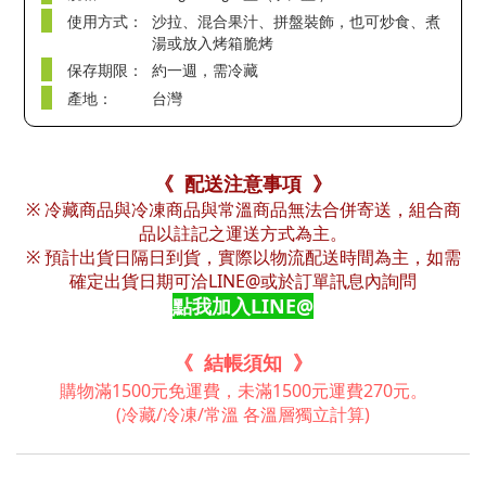
使用方式：
沙拉、混合果汁、拼盤裝飾，也可炒食、煮
湯或放入烤箱脆烤
保存期限：
約一週，需冷藏
產地：
台灣
《 配送注意事項 》
※ 冷藏商品與冷凍商品與常溫商品無法合併寄送，組合商
品以註記之運送方式為主。
※ 預計出貨日隔日到貨，實際以物流配送時間為主，如需
確定出貨日期可洽LINE@或於訂單訊息內詢問
點我加入LINE@
《 結帳須知 》
購物滿1500元免運費，未滿1500元運費270元。
(冷藏/冷凍/常溫 各溫層獨立計算)