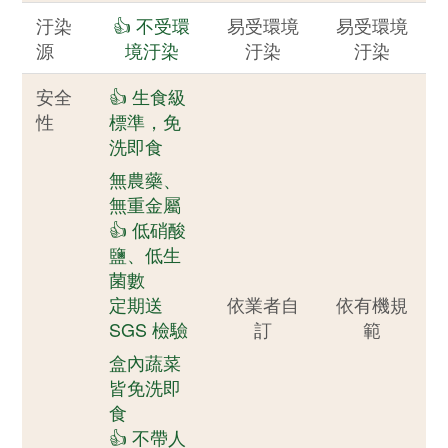
汙染
👍 不受環
易受環境
易受環境
源
境汙染
汙染
汙染
安全
👍 生食級
性
標準，免
洗即食
無農藥、
無重金屬
👍 低硝酸
鹽、低生
菌數
定期送
依業者自
依有機規
SGS 檢驗
訂
範
盒內蔬菜
皆免洗即
食
👍 不帶人