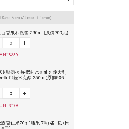
d Save More
(At most 1 item(s))
百香果和風醬 230ml (原價290元)
E NT$239
冷壓初榨橄欖油 750ml & 義大利
rvello巴薩米克醋 250ml(原價906
E NT$799
露杏仁果70g / 腰果 70g 各1包 (原
56元)