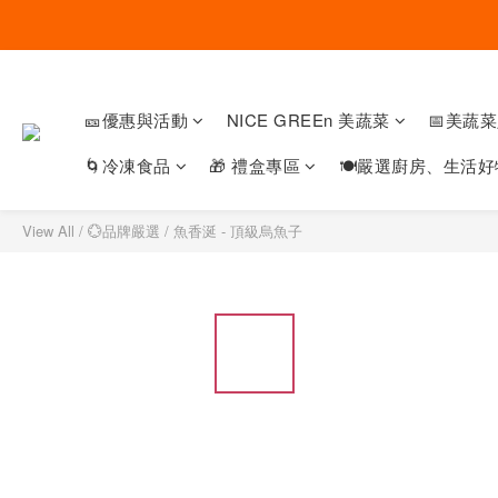
🎫優惠與活動
NICE GREEn 美蔬菜
📅美蔬
🌀冷凍食品
🎁 禮盒專區
🍽嚴選廚房、生活好
View All
/
💮品牌嚴選
/
魚香涎 - 頂級烏魚子