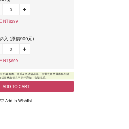
E NT$299
3入 (原價900元)
E NT$699
ADD TO CART
Add to Wishlist