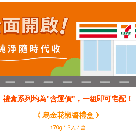
禮盒系列均為"含運價"，一組即可宅配！
《 烏金花椒醬禮盒 》
170g * 2入 / 盒