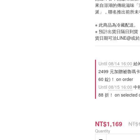
來自澎湖的傳統滋味「
涎」，聯名推出前所未
※ 此商品為冷藏配送。
※ 預計出貨日隔日到
貨日期可洽LINE@或
Until
08/14 16:00
給
2499 元加贈祕魯瑪卡
60 錠)！ on order
Until
08/15 16:00
中
88 折！ on selected c
NT$1,169
NT$1
Quantity