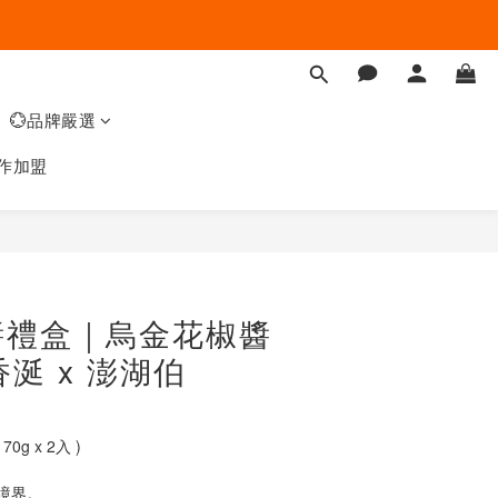
💮品牌嚴選
作加盟
醬禮盒｜烏金花椒醬
魚香涎 x 澎湖伯
g x 2入 )
境界。