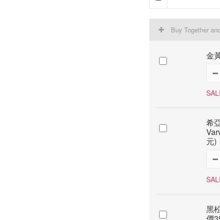
Buy Together an
金黃
SAL
希亞
Va
元)
SAL
黑松
價3