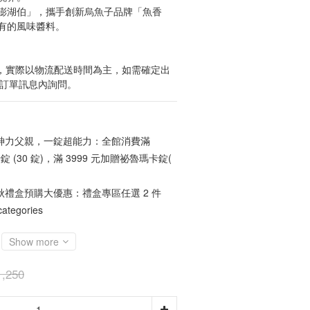
澎湖伯」，攜手創新烏魚子品牌「魚香
有的風味醬料。
貨，實際以物流配送時間為主，如需確定出
於訂單訊息內詢問。
神力父親，一錠超能力：全館消費滿
錠 (30 錠)，滿 3999 元加贈祕魯瑪卡錠(
秋禮盒預購大優惠：禮盒專區任選 2 件
ategories
Show more
,250