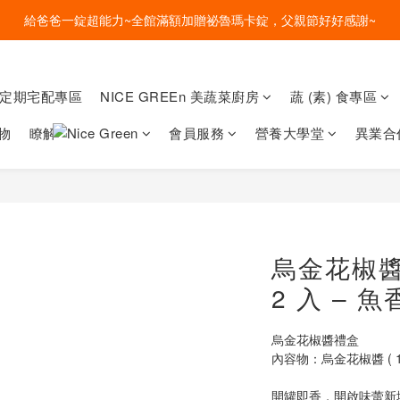
給爸爸一錠超能力~全館滿額加贈祕魯瑪卡錠，父親節好好感謝~
盛夏的餐桌，一定少不了美蔬菜的清爽~ A+B 送購物金🎁一起好好吃菜~
盛夏的餐桌，一定少不了美蔬菜的清爽~ A+B 送購物金🎁一起好好吃菜~
菜定期宅配專區
NICE GREEn 美蔬菜廚房
蔬 (素) 食專區
物
瞭解
會員服務
營養大學堂
異業合
烏金花椒
2 入 – 
烏金花椒醬禮盒
內容物：烏金花椒醬 ( 170
開罐即香，開啟味蕾新