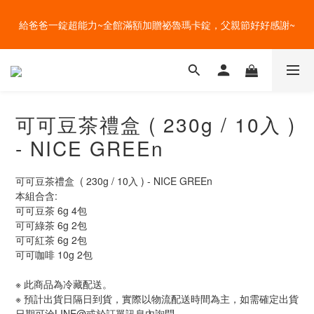
盛夏的餐桌，一定少不了美蔬菜的清爽~ A+B 送購物金🎁一起好好
給爸爸一錠超能力~全館滿額加贈祕魯瑪卡錠，父親節好好感謝~
吃菜~
盛夏的餐桌，一定少不了美蔬菜的清爽~ A+B 送購物金🎁一起好好
吃菜~
可可豆茶禮盒 ( 230g / 10入 )
- NICE GREEn
可可豆茶禮盒  ( 230g / 10入 ) - NICE GREEn
本組合含:
可可豆茶 6g 4包
可可綠茶 6g 2包
可可紅茶 6g 2包
可可咖啡 10g 2包
※ 此商品為冷藏配送。
※ 預計出貨日隔日到貨，實際以物流配送時間為主，如需確定出貨
日期可洽LINE@或於訂單訊息內詢問。