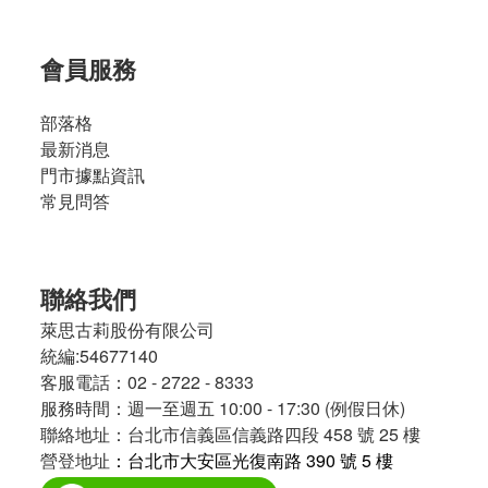
溫
層
分
會員服務
類
(各
部落格
溫
層
最新消息
運
門市據點資訊
費
常見問答
分
開
計)
聯絡我們
常
萊思古莉股份有限公司
溫
統編:54677140
(2)
客服電話：02 - 2722 - 8333
零
服務時間：週一至週五 10:00 - 17:30 (例假日休)
失
聯絡地址：台北市信義區信義路四段 458 號 25 樓
敗
營登地址
：台北市大安區光復南路 390 號 5 樓
料