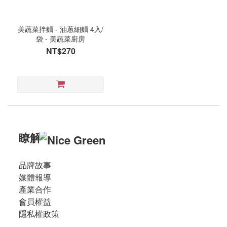
惠
(2)
美蔬菜拌麵 - 油蔥細麵 4入/
滿
袋 - 美蔬菜廚房
件
NT$270
優
惠
(2)
葷
素
五
瞭解
辛
素
品牌故事
(3)
媒體報導
全
產業合作
素
會員權益
(1)
隱私權政策