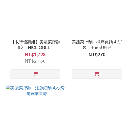
薦
店
長
推
薦
(3)
【限時優惠組】美蔬菜拌麵
美蔬菜拌麵 - 椒麻寬麵 4入/
8入 - NICE GREEn
袋 - 美蔬菜廚房
新
NT$1,728
NT$270
品
NT$2,160
(2)
優
惠
類
型
同
步
門
市
優