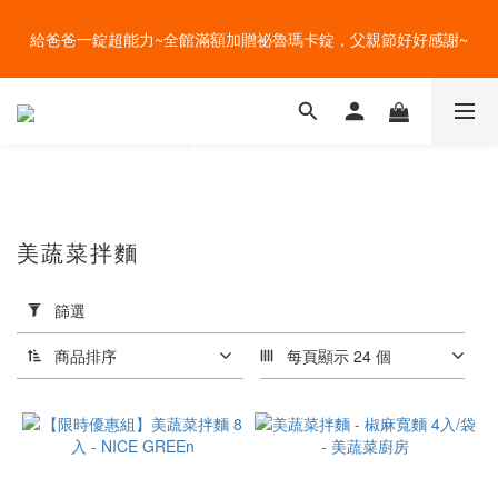
盛夏的餐桌，一定少不了美蔬菜的清爽~ A+B 送購物金🎁一起好好
給爸爸一錠超能力~全館滿額加贈祕魯瑪卡錠，父親節好好感謝~
吃菜~
盛夏的餐桌，一定少不了美蔬菜的清爽~ A+B 送購物金🎁一起好好
吃菜~
美蔬菜拌麵
種
類
篩選
蔬
菜
商品排序
每頁顯示 24 個
(2)
商
城
推