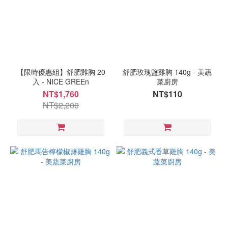
類
地
瓜
(1)
豬
肉
【限時優惠組】舒肥雞胸 20
舒肥玫瑰鹽雞胸 140g - 美蔬
入 - NICE GREEn
菜廚房
(1)
NT$1,760
NT$110
雞
NT$2,200
肉
(11)
水
餃
(1)
商
城
推
薦