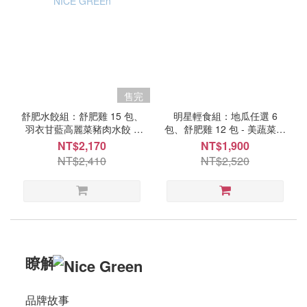
時
間
15
分
鐘
以
售完
內
舒肥水餃組：舒肥雞 15 包、
明星輕食組：地瓜任選 6
(11)
羽衣甘藍高麗菜豬肉水餃 2
包、舒肥雞 12 包 - 美蔬菜廚
包 - NICE GREEn
房
NT$2,170
NT$1,900
食
NT$2,410
NT$2,520
用
方
式
煮
(11)
瞭解
蒸
(10)
品牌故事
微