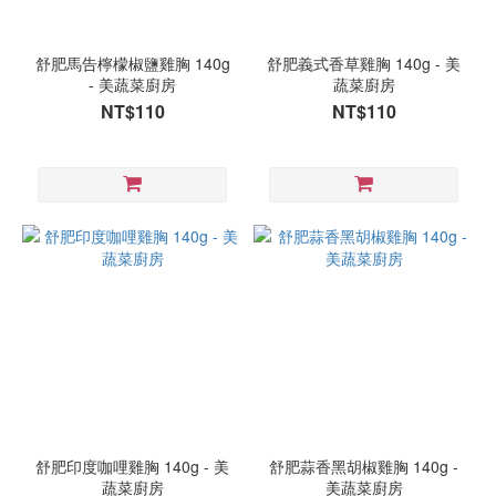
超
值
舒肥馬告檸檬椒鹽雞胸 140g
舒肥義式香草雞胸 140g - 美
組
- 美蔬菜廚房
蔬菜廚房
(3)
NT$110
NT$110
熱
賣
(7)
優
惠
類
型
免
運
(2)
份
量
舒肥印度咖哩雞胸 140g - 美
舒肥蒜香黑胡椒雞胸 140g -
蔬菜廚房
美蔬菜廚房