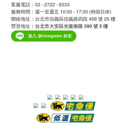
客服電話：02 - 2722 - 8333
克
服務時間：週一至週五 10:00 - 17:30 (例假日休)
重
聯絡地址：台北市信義區信義路四段 458 號 25 樓
營登地址
：台北市大安區光復南路 390 號 5 樓
501g
以上
加入 @nicegreen 好友
(3)
401g
-
500g
(1)
301g
-
400g
(1)
201g
-
300g
(1)