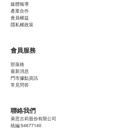
媒體報導
波
產業合作
(11)
會員權益
品
隱私權政策
牌
美
蔬
會員服務
菜
(1)
部落格
美
最新消息
蔬
門市據點資訊
菜
常見問答
廚
房
(11)
聯絡我們
Nice
Green
萊思古莉股份有限公司
(1)
統編:54677140