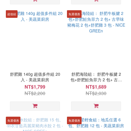
層
分
類
超值組
免運優惠
(各
溫
層
運
費
分
開
計)
舒肥雞 140g 超值多件組 20
舒肥海陸組： 舒肥牛板腱 2
冷
入 - 美蔬菜廚房
包+舒肥鮭魚菲力 2 包+ 古早
凍
味豬梅花 2 包+舒肥雞 3 包 -
NT$1,799
NT$1,689
(11)
NICE GREEn
NT$2,200
NT$2,030
零
失
敗
免運優惠
免運優惠
料
理