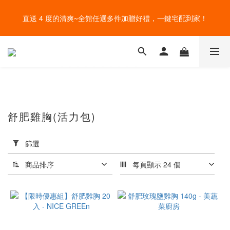
盛夏的餐桌，一定少不了美蔬菜的清爽~ A+B 送購物金🎁一起好好
直送 4 度的清爽~全館任選多件加贈好禮，一鍵宅配到家！
吃菜~
給爸爸一錠超能力~全館滿額加贈祕魯瑪卡錠，父親節好好感謝~
盛夏的餐桌，一定少不了美蔬菜的清爽~ A+B 送購物金🎁一起好好
吃菜~
舒肥雞胸(活力包)
分
類
篩選
舒
肥
商品排序
每頁顯示 24 個
系
列
(11)
種