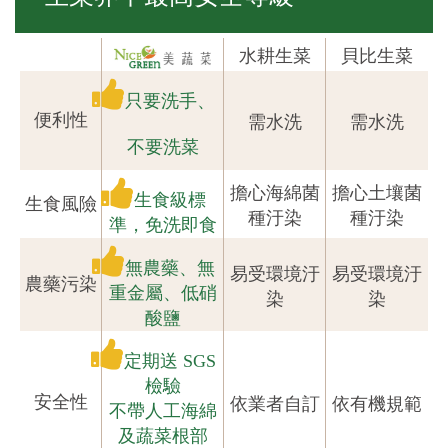
水耕生菜
貝比生菜
只要洗手、
便利性
需水洗
需水洗
不要洗菜
擔心海綿菌
擔心土壤菌
生食級標
生食風險
種汙染
種汙染
準，免洗即食
無農藥、無
易受環境汙
易受環境汙
農藥污染
重金屬、低硝
染
染
酸鹽
定期送 SGS
檢驗
安全性
依業者自訂
依有機規範
不帶人工海綿
及蔬菜根部