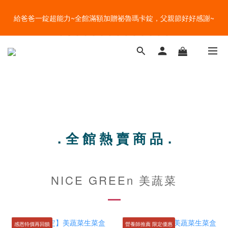
盛夏的餐桌，一定少不了美蔬菜的清爽~ A+B 送購物金🎁一起好好
給爸爸一錠超能力~全館滿額加贈祕魯瑪卡錠，父親節好好感謝~
吃菜~
盛夏的餐桌，一定少不了美蔬菜的清爽~ A+B 送購物金🎁一起好好
吃菜~
．全 館 熱 賣 商 品．
NICE GREEn 美蔬菜
感恩特價再回饋
營養師推薦 限定優惠