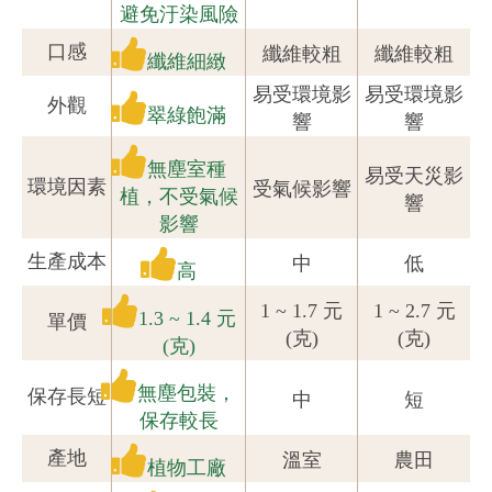
避免汙染風險
口感
纖維較粗
纖維較粗
纖維細緻
易受環境影
易受環境影
外觀
翠綠飽滿
響
響
無塵室種
易受天災影
環境因素
受氣候影響
植，不受氣候
響
影響
生產成本
中
低
高
1 ~ 1.7 元
1 ~ 2.7 元
1.3 ~ 1.4 元
單價
(克)
(克)
(克)
無塵包裝，
保存長短
中
短
保存較長
產地
溫室
農田
植物工廠