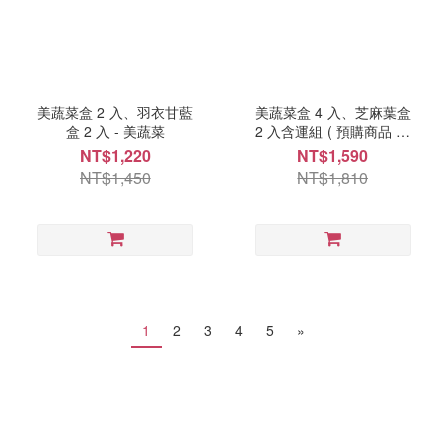
美蔬菜盒 2 入、羽衣甘藍
美蔬菜盒 4 入、芝麻葉盒
盒 2 入 - 美蔬菜
2 入含運組 ( 預購商品 每
週一、三出貨 ) - 美蔬菜
NT$1,220
NT$1,590
NT$1,450
NT$1,810
1
2
3
4
5
»