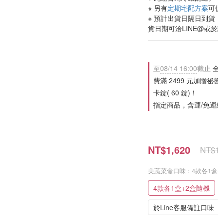
※ 另有
定期宅配方案
可
※ 預計出貨日隔日到
貨日期可洽LINE@或
至
08/14 16:00
截止
全
費滿 2499 元加贈祕
卡錠( 60 錠)！
指定商品，含運/免運
NT$1,620
NT$1
美蔬菜盒口味
: 4款各1
4款各1盒+2盒隨機
於Line客服備註口味