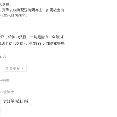
供選擇。
貨，實際以物流配送時間為主，如需確定出
於訂單訊息內詢問。
店，給神力父親，一錠超能力：全館消
魯瑪卡錠 (30 錠)，滿 3999 元加贈祕魯瑪
組合
查看更多
,770
盒+2盒隨機
於訂單備註口味