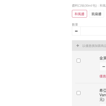
醬料口味(30ml/包)
: 和
和風醬
凱薩醬
數量
以優惠價加購商
金黃
優惠
希亞
Va
元)