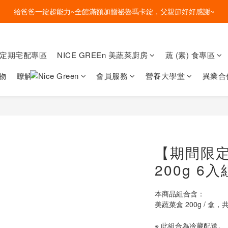
盛夏的餐桌，一定少不了美蔬菜的清爽~ A+B 送購物金🎁一起好好吃菜~
盛夏的餐桌，一定少不了美蔬菜的清爽~ A+B 送購物金🎁一起好好吃菜~
菜定期宅配專區
NICE GREEn 美蔬菜廚房
蔬 (素) 食專區
物
瞭解
會員服務
營養大學堂
異業合
【期間限
200g 6入
本商品組合含：
美蔬菜盒 200g / 盒，共
※ 此組合為冷藏配送。