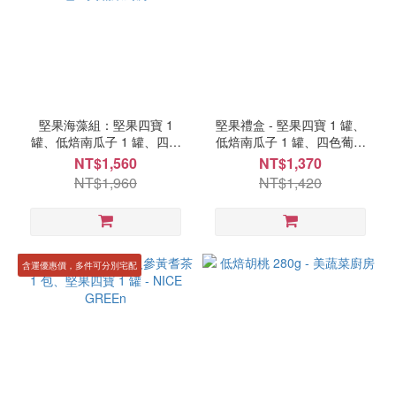
堅果海藻組：堅果四寶 1
堅果禮盒 - 堅果四寶 1 罐、
罐、低焙南瓜子 1 罐、四色
低焙南瓜子 1 罐、四色葡萄
葡萄乾 2 罐、天然野生大葉
乾 1 罐 - 美蔬菜廚房
NT$1,560
NT$1,370
杉藻 1 包 - 美蔬菜廚房
NT$1,960
NT$1,420
含運優惠價，多件可分別宅配