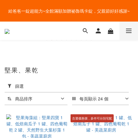
盛夏的餐桌，一定少不了美蔬菜的清爽~ A+B 送購物金🎁一起好好
給爸爸一錠超能力~全館滿額加贈祕魯瑪卡錠，父親節好好感謝~
吃菜~
盛夏的餐桌，一定少不了美蔬菜的清爽~ A+B 送購物金🎁一起好好
吃菜~
堅果、果乾
品
牌
篩選
美
蔬
商品排序
每頁顯示 24 個
菜
廚
房
含運優惠價，多件可分別宅配
(4)