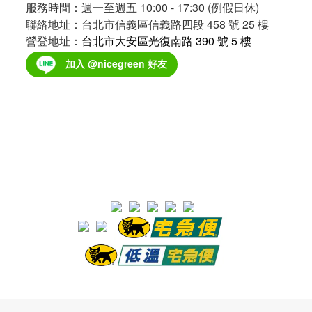
份
服務時間：週一至週五 10:00 - 17:30 (例假日休)
(1)
聯絡地址：台北市信義區信義路四段 458 號 25 樓
營登地址
：台北市大安區光復南路 390 號 5 樓
溫
加入 @nicegreen 好友
層
分
類
(各
溫
層
運
費
分
開
計)
冷
凍
(1)
零