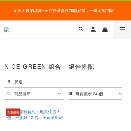
盛夏的餐桌，一定少不了美蔬菜的清爽~ A+B 送購物金🎁一起好好
直送 4 度的清爽~全館任選多件加贈好禮，一鍵宅配到家！
吃菜~
給爸爸一錠超能力~全館滿額加贈祕魯瑪卡錠，父親節好好感謝~
盛夏的餐桌，一定少不了美蔬菜的清爽~ A+B 送購物金🎁一起好好
吃菜~
NICE GREEN 組合 - 絕佳搭配
分
類
篩選
舒
肥
商品排序
每頁顯示 24 個
系
列
(1)
免運優惠
種