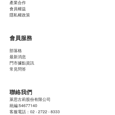
產業合作
類
會員權益
型
隱私權政策
免
運
(1)
會員服務
份
量
部落格
最新消息
7
人
門市據點資訊
份
常見問答
或
以
上
聯絡我們
(1)
萊思古莉股份有限公司
3 -
統編:54677140
5
人
客服電話：02 - 2722 - 8333