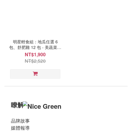
類
地
瓜
(1)
雞
肉
明星輕食組：地瓜任選 6
包、舒肥雞 12 包 - 美蔬菜廚
(1)
房
NT$1,900
商
NT$2,520
城
推
薦
超
值
瞭解
組
(1)
品牌故事
優
媒體報導
惠