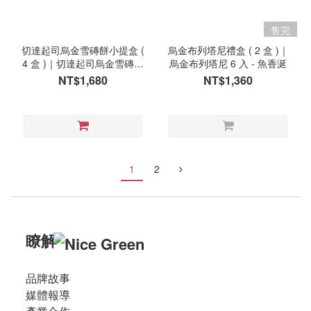
售完
切達起司烏金雪磚餅小提盒 (
烏金布列塔尼禮盒 ( 2 盒 )｜
4 盒 )｜切達起司烏金雪磚餅
烏金布列塔尼 6 入 - 魚香涎
8 入 - 魚香涎
NT$1,680
NT$1,360
1
2
瞭解
品牌故事
媒體報導