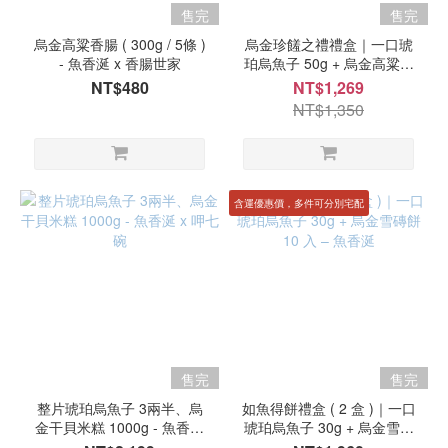
售完
售完
烏金高粱香腸 ( 300g / 5條 )
烏金珍饈之禮禮盒｜一口琥
- 魚香涎 x 香腸世家
珀烏魚子 50g + 烏金高粱香
腸 300g - 魚香涎
NT$480
NT$1,269
NT$1,350
含運優惠價，多件可分別宅配
售完
售完
整片琥珀烏魚子 3兩半、烏
如魚得餅禮盒 ( 2 盒 )｜一口
金干貝米糕 1000g - 魚香涎
琥珀烏魚子 30g + 烏金雪磚
x 呷七碗
餅 10 入 – 魚香涎