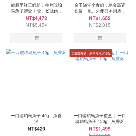
龍鳳呈祥三鮮組：整片琥珀
金玉滿堂小食組：烏金高粱
烏魚子禮盒 1 盒、松阪肉 2
香腸 1 包、外銷日本用馬糞
包、航母級根島生態草蝦 1
海膽 1 包、厚玉子燒 1 包、
NT$4,472
NT$1,652
盒、紐西蘭小羔羊肩排 2 包 -
流沙黃金熔岩蝦球 1 包、台
NT$5,454
NT$2,015
Nice Green
式即食雞松板雞軟骨 1 包 -
Nice Green
含運優惠價，多件可分別宅配
一口琥珀烏魚子 40g - 魚香
一口琥珀烏魚子禮盒｜ 一口
涎
琥珀烏魚子 150g - 魚香涎
NT$420
NT$1,499
NT$1,580