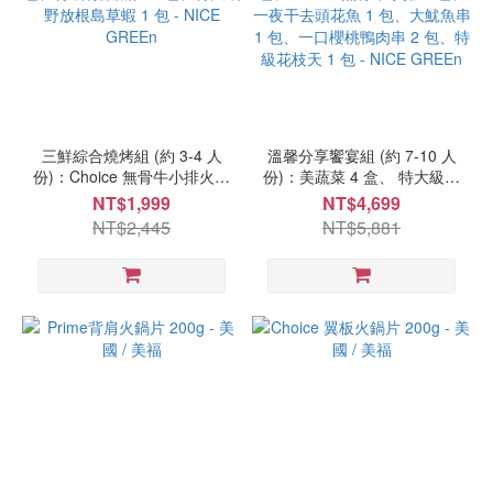
種
類
牛
肉
(5)
三鮮綜合燒烤組 (約 3-4 人
溫馨分享饗宴組 (約 7-10 人
溫
份)：Choice 無骨牛小排火鍋
份)：美蔬菜 4 盒、 特大級野
層
片 1 盒、五花肉薄片 1 包、
放根島草蝦 1 包、松阪肉薄
NT$1,999
NT$4,699
分
貢丸 1 包、特級竹葉魚糕 1
片 2 包、Choice 無骨牛小排
NT$2,445
NT$5,881
類
包、特大級野放根島草蝦 1
2 包、一夜干去頭花魚 1
(各
包 - NICE GREEn
包、大魷魚串 1 包、一口櫻
桃鴨肉串 2 包、特級花枝天
溫
1 包 - NICE GREEn
層
運
費
分
開
計)
冷