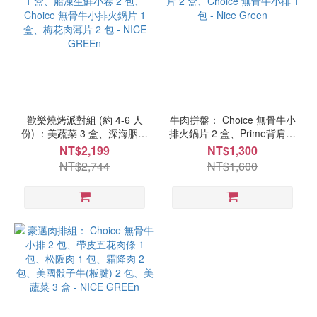
歡樂燒烤派對組 (約 4-6 人
牛肉拼盤： Choice 無骨牛小
份) ：美蔬菜 3 盒、深海胭脂
排火鍋片 2 盒、Prime背肩火
蝦蝦仁 1 盒、船凍生鮮小卷
鍋片 2 盒、Choice 無骨牛小
NT$2,199
NT$1,300
2 包、Choice 無骨牛小排火
排 1 包 - Nice Green
NT$2,744
NT$1,600
鍋片 1 盒、梅花肉薄片 2 包
- NICE GREEn