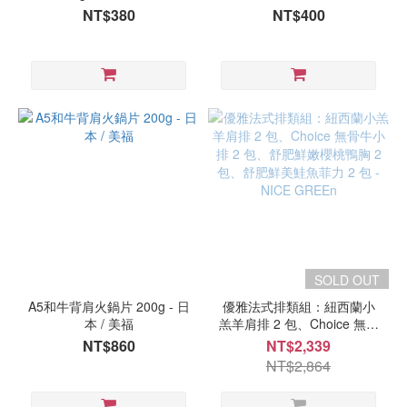
NT$380
NT$400
美
福
(5)
grams
weight
201g
-
300g
(1)
101g
-
SOLD OUT
200g
(4)
A5和牛背肩火鍋片 200g - 日
優雅法式排類組：紐西蘭小
本 / 美福
羔羊肩排 2 包、Choice 無骨
牛小排 2 包、舒肥鮮嫩櫻桃
NT$860
NT$2,339
鴨胸 2 包、舒肥鮮美鮭魚菲
NT$2,864
力 2 包 - NICE GREEn