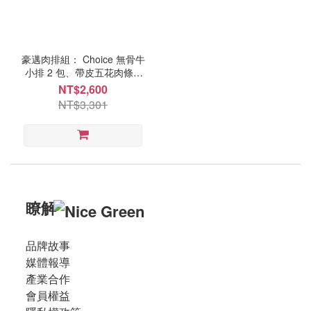
豪邁肉排組： Choice 無骨牛
小排 2 包、帶皮五花肉條 1
包、松阪肉 1 包、霜降肉 2
NT$2,600
包、美國骰子牛(板腱) 2
NT$3,301
包、美蔬菜 3 盒 - NICE
GREEn
瞭解
品牌故事
媒體報導
產業合作
會員權益