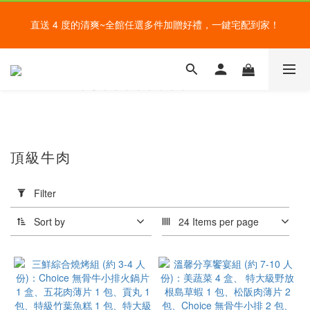
盛夏的餐桌，一定少不了美蔬菜的清爽~ A+B 送購物金🎁一起好好
直送 4 度的清爽~全館任選多件加贈好禮，一鍵宅配到家！
吃菜~
給爸爸一錠超能力~全館滿額加贈祕魯瑪卡錠，父親節好好感謝~
盛夏的餐桌，一定少不了美蔬菜的清爽~ A+B 送購物金🎁一起好好
吃菜~
頂級牛肉
分
類
Filter
火
鍋、
Sort by
24 Items per page
火鍋
料系
列
(4)