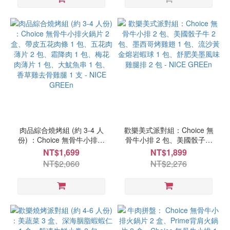
肉品綜合燒烤組 (約 3-4 人
歡樂美式派對組：Choice 無
份) ：Choice 無骨牛小排火
骨牛小排 2 包、美國骰子牛
鍋片 2 盒、帶皮五花肉條 1
2 包、墨西哥烤雞翅 1 包、
NT$1,699
NT$1,899
包、五花肉薄片 2 包、霜降
流沙黃金熔岩蝦球 1 包、舒
NT$2,060
NT$2,276
肉 1 包、梅花肉薄片 1 包、
肥美墨風味雞腿排 2 包 -
大魷魚串 1 包、香草雞去骨
NICE GREEn
雞腿 1 支 - NICE GREEn