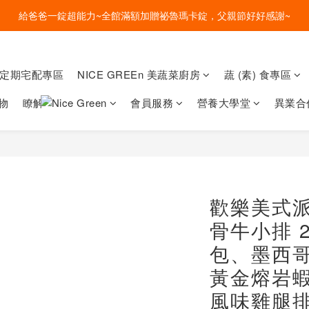
盛夏的餐桌，一定少不了美蔬菜的清爽~ A+B 送購物金🎁一起好好吃菜~
給爸爸一錠超能力~全館滿額加贈祕魯瑪卡錠，父親節好好感謝~
盛夏的餐桌，一定少不了美蔬菜的清爽~ A+B 送購物金🎁一起好好吃菜~
菜定期宅配專區
NICE GREEn 美蔬菜廚房
蔬 (素) 食專區
物
瞭解
會員服務
營養大學堂
異業合
歡樂美式派對
骨牛小排 
包、墨西哥
黃金熔岩蝦
風味雞腿排 2