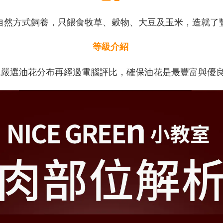
自然方式飼養，只餵食牧草、穀物、大豆及玉米，造就了
等級介紹
以手工嚴選油花分布再經過電腦評比，確保油花是最豐富與優良更勝