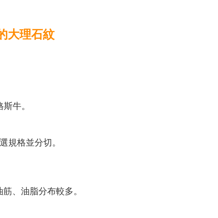
麗的大理石紋
！
安格斯牛。
。
嚴選規格並分切。
且油筋、油脂分布較多。