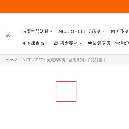
🎫優惠與活動
NICE GREEn 美蔬菜
📅美蔬
🌀冷凍食品
🎁 禮盒專區
🍽嚴選廚房、生活好
View All
/
NICE GREEn 美蔬菜廚房
/
舒肥系列
/
舒肥雞腿排