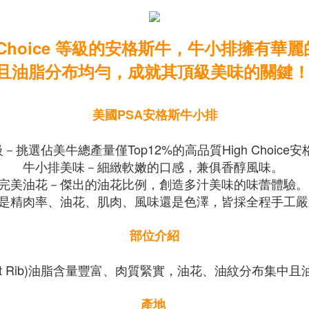
p Choice 等級的安格斯牛，牛小排擁有華
且油脂分布均勻，成就其頂級美味的關鍵
美國PSA安格斯牛小排
－挑選佔美牛總產量僅Top12%的高品質High Choice
牛小排美味－細緻軟嫩的口感，兼俱香醇風味。
完美油花－傑出的油花比例，創造多汁美味的味蕾體驗
是精肉率、油花、肌肉、風味還是色澤，皆採全程手工
部位介紹
ort Rib)油脂含量豐富、肉質緊實，油花、油紋分布集中
產地