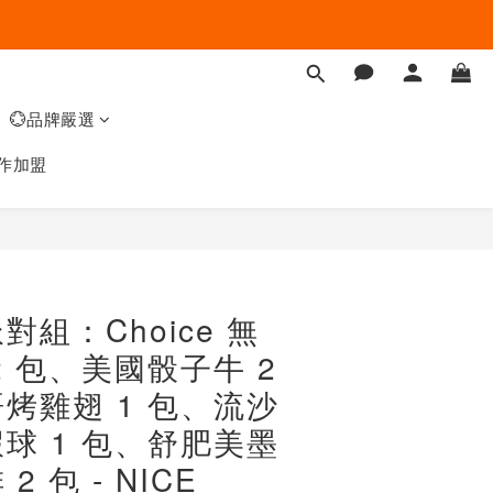
💮品牌嚴選
作加盟
組：Choice 無
2 包、美國骰子牛 2
烤雞翅 1 包、流沙
球 1 包、舒肥美墨
 包 - NICE