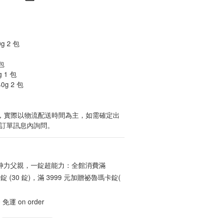
g 2 包
包
 1 包
g 2 包
貨，實際以物流配送時間為主，如需確定出
於訂單訊息內詢問。
神力父親，一錠超能力：全館消費滿
錠 (30 錠)，滿 3999 元加贈祕魯瑪卡錠(
運 on order