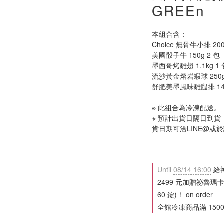
GREEn
本組合含：
Choice 無骨牛小排 200
美國骰子牛 150g 2 包
墨西哥烤雞翅 1.1kg 1 
流沙黃金熔岩蝦球 250g
舒肥美墨風味雞腿排 140
※ 此組合為冷凍配送。
※ 預計出貨日隔日到
貨日期可洽LINE@或
Until
08/14 16:00
給
2499 元加贈祕魯瑪卡
60 錠)！ on order
全館冷凍商品滿 1500 免