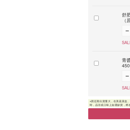
舒肥
（原
SAL
青醬
450
SAL