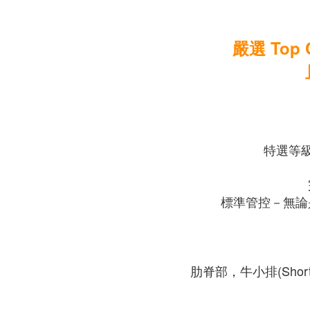
嚴選 To
特選等級
標準管控－無論
肋脊部，牛小排(Sh