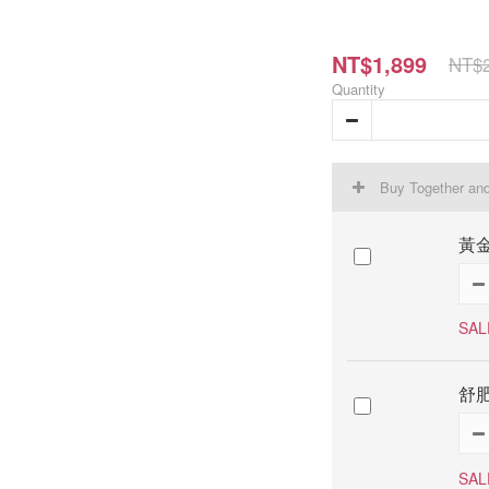
NT$1,899
NT$2
Quantity
Buy Together an
黃金
SAL
舒肥
SAL