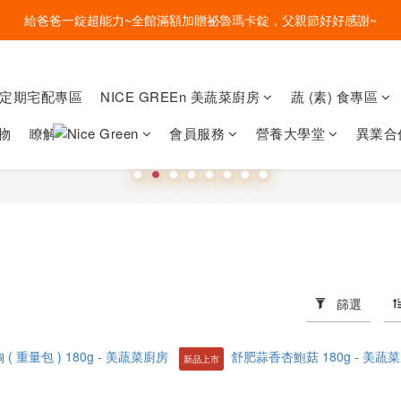
盛夏的餐桌，一定少不了美蔬菜的清爽~ A+B 送購物金🎁一起好好吃菜~
給爸爸一錠超能力~全館滿額加贈祕魯瑪卡錠，父親節好好感謝~
盛夏的餐桌，一定少不了美蔬菜的清爽~ A+B 送購物金🎁一起好好吃菜~
菜定期宅配專區
NICE GREEn 美蔬菜廚房
蔬 (素) 食專區
物
瞭解
會員服務
營養大學堂
異業合
篩選
新品上市