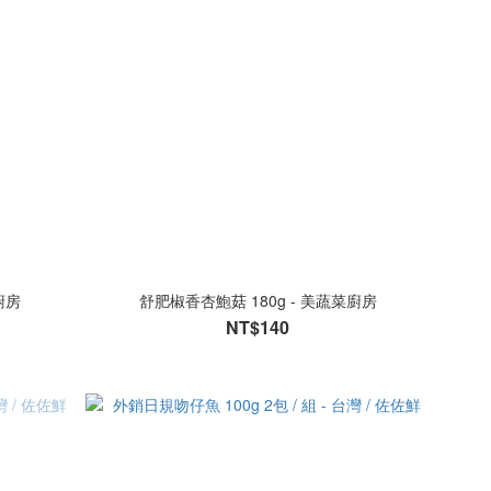
廚房
舒肥椒香杏鮑菇 180g - 美蔬菜廚房
NT$140