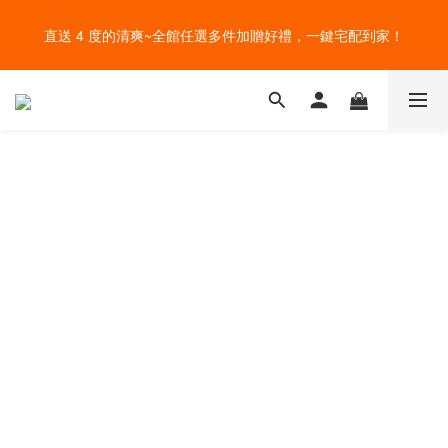
盛夏的餐桌，一定少不了美蔬菜的清爽~ A+B 送購物金🎁一起好好
直送 4 度的清爽~全館任選多件加贈好禮，一鍵宅配到家！
吃菜~
給爸爸一錠超能力~全館滿額加贈祕魯瑪卡錠，父親節好好感謝~
盛夏的餐桌，一定少不了美蔬菜的清爽~ A+B 送購物金🎁一起好好
吃菜~