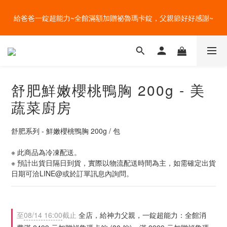
盛夏的餐桌，一定少不了美蔬菜的清爽~ A+B 送購物金🎁一起好好
給爸爸一錠超能力~全館滿額加贈祕魯瑪卡錠，父親節好好感謝~
吃菜~
盛夏的餐桌，一定少不了美蔬菜的清爽~ A+B 送購物金🎁一起好好
吃菜~
舒肥鮮嫩櫻桃鴨胸 200g - 美
蔬菜廚房
舒肥系列 - 鮮嫩櫻桃鴨胸 200g / 包
※ 此商品為冷凍配送。
※ 預計出貨日隔日到貨，實際以物流配送時間為主，如需確定出貨
日期可洽LINE@或於訂單訊息內詢問。
至
08/14 16:00
截止
全店，給神力父親，一錠超能力：全館消