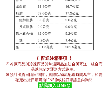
蛋白質
38.4公克
16.7公克
脂肪
39.6公克
17.2公克
飽和脂肪
6.0公克
2.6公克
反式脂肪
0.0公克
0.0公克
碳水化合物
12.0公克
5.2公克
糖
3.2公克
1.4公克
鈉
601.5毫克
261.5毫克
《 配送注意事項 》
※ 冷藏商品與冷凍商品與常溫商品無法合併寄送，組合商
品以註記之運送方式為主。
※ 預計出貨日隔日到貨，實際以物流配送時間為主，如需
確定出貨日期可洽LINE@或於訂單訊息內詢問
點我加入LINE@