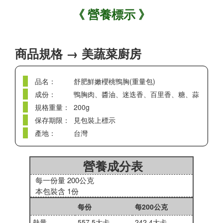
《
營養標示
》
商品規格 → 美蔬菜廚房
品名：
舒肥鮮嫩櫻桃鴨胸(重量包)
成份：
鴨胸肉、醬油、迷迭香、百里香、糖、蒜
規格重量：
200g
保存期限：
見包裝上標示
產地：
台灣
營養成分表
每一份量 200公克
本包裝含 1份
每份
每200公克
熱量
557.5大卡
242.4大卡