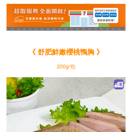
《 舒肥鮮嫩櫻桃鴨胸 》
200g/包