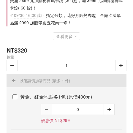
費滿 2499 元加贈祕魯瑪卡錠 (30 錠)，滿 3999 元加贈祕魯瑪
卡錠( 60 錠)！
至
09/30 16:00
截止
指定分類，花好月圓烤肉趣：全館冷凍單
品滿 2999 加贈帶皮五花肉一條！
查看更多
NT$320
數量
以優惠價加購商品
(最多 1 件)
黃金、紅金地瓜各1包 (原價400元)
優惠價 NT$299