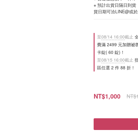
※ 預計出貨日隔日到
貨日期可洽LINE@或
至
08/14 16:00
截止
全
費滿 2499 元加贈祕
卡錠( 60 錠)！
至
08/15 16:00
截止
指
區任選 2 件 88 折！
NT$1,000
NT$1