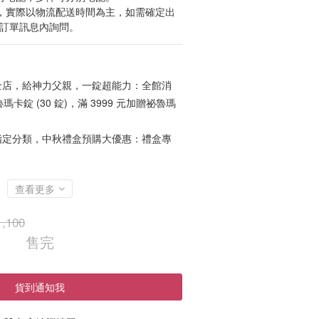
貨，實際以物流配送時間為主，如需確定出
於訂單訊息內詢問。
店，給神力父親，一錠超能力：全館消
魯瑪卡錠 (30 錠)，滿 3999 元加贈祕魯瑪
定分類，中秋禮盒預購大優惠：禮盒專
查看更多
,100
售完
貨到通知我