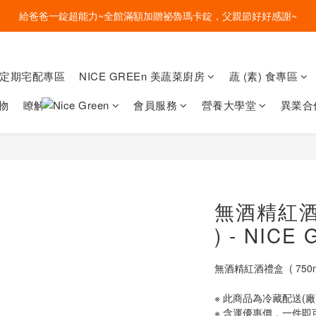
盛夏的餐桌，一定少不了美蔬菜的清爽~ A+B 送購物金🎁一起好好吃菜~
給爸爸一錠超能力~全館滿額加贈祕魯瑪卡錠，父親節好好感謝~
盛夏的餐桌，一定少不了美蔬菜的清爽~ A+B 送購物金🎁一起好好吃菜~
菜定期宅配專區
NICE GREEn 美蔬菜廚房
蔬 (素) 食專區
物
瞭解
會員服務
營養大學堂
異業合
無酒精紅酒禮盒
) - NICE
無酒精紅酒禮盒  ( 750ml 
※ 此商品為冷藏配送(廠
※ 含運優惠價，一件