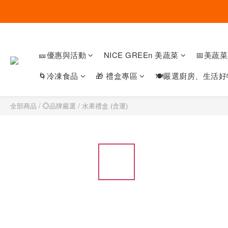
🎫優惠與活動
NICE GREEn 美蔬菜
📅美蔬
🌀冷凍食品
🎁 禮盒專區
🍽嚴選廚房、生活好
全部商品
/
💮品牌嚴選
/
水果禮盒 (含運)