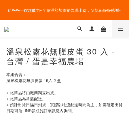
盛夏的餐桌，一定少不了美蔬菜的清爽~ A+B 送購物金🎁一起好好
給爸爸一錠超能力~全館滿額加贈祕魯瑪卡錠，父親節好好感謝~
吃菜~
盛夏的餐桌，一定少不了美蔬菜的清爽~ A+B 送購物金🎁一起好好
吃菜~
溫泉松露花無腥皮蛋 30 入 -
台灣 / 蛋是幸福農場
本組合含：
溫泉松露花無腥皮蛋 15入 2 盒
※ 此商品將由廠商獨立出貨。
※ 此商品為常溫配送。
※ 預計出貨日隔日到貨，實際以物流配送時間為主，如需確定出貨
日期可洽LINE@或於訂單訊息內詢問。