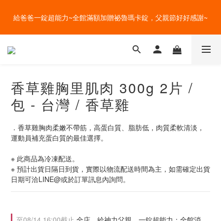
盛夏的餐桌，一定少不了美蔬菜的清爽~ A+B 送購物金🎁一起好好
給爸爸一錠超能力~全館滿額加贈祕魯瑪卡錠，父親節好好感謝~
吃菜~
盛夏的餐桌，一定少不了美蔬菜的清爽~ A+B 送購物金🎁一起好好
吃菜~
香草雞胸里肌肉 300g 2片 /
包 - 台灣 / 香草雞
．香草雞胸肉柔嫩不帶筋，高蛋白質、脂肪低，肉質柔軟清淡，
運動員補充蛋白質的最佳選擇。
※ 此商品為冷凍配送。
※ 預計出貨日隔日到貨，實際以物流配送時間為主，如需確定出貨
日期可洽LINE@或於訂單訊息內詢問。
至
08/14 16:00
截止
全店，給神力父親，一錠超能力：全館消