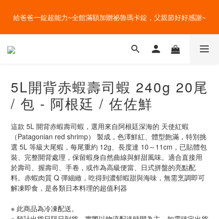
盛夏的餐桌，一定少不了美蔬菜的清爽~ A+B 送購物金🎁一起好好
給爸爸一錠超能力~全館滿額加贈祕魯瑪卡錠，父親節好好感謝~
吃菜~
盛夏的餐桌，一定少不了美蔬菜的清爽~ A+B 送購物金🎁一起好好
吃菜~
5L開背赤蝦壽司蝦 240g 20尾
/ 包 - 阿根廷 / 佐佐鮮
這款 5L 開背赤蝦壽司蝦，選用來自阿根廷深海的 天使紅蝦
（Patagonian red shrimp） 製成，色澤鮮紅、體型飽滿，特別挑
選 5L 等級大尾蝦，每尾重約 12g、長度達 10～11cm，已貼體包
裝、完整開背處理，保留蝦身自然曲線與鮮甜風味。適合直接用
於壽司、握壽司、手卷，或作為高級便當、日式拼盤的亮點配
料。赤蝦肉質 Q 彈細緻，吃得到濃郁蝦甜與海味，無需烹調即可
解凍即食，是各類日本料理的超值利器
※ 此商品為冷凍配送。
※ 預計出貨日隔日到貨，實際以物流配送時間為主，如需確定出貨