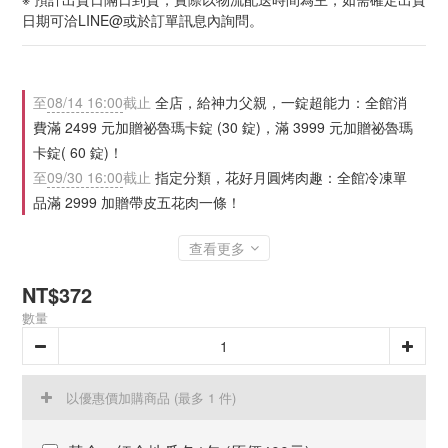
日期可洽LINE@或於訂單訊息內詢問。
至
08/14 16:00
截止
全店，給神力父親，一錠超能力：全館消
費滿 2499 元加贈祕魯瑪卡錠 (30 錠)，滿 3999 元加贈祕魯瑪
卡錠( 60 錠)！
至
09/30 16:00
截止
指定分類，花好月圓烤肉趣：全館冷凍單
品滿 2999 加贈帶皮五花肉一條！
查看更多
NT$372
數量
以優惠價加購商品
(最多 1 件)