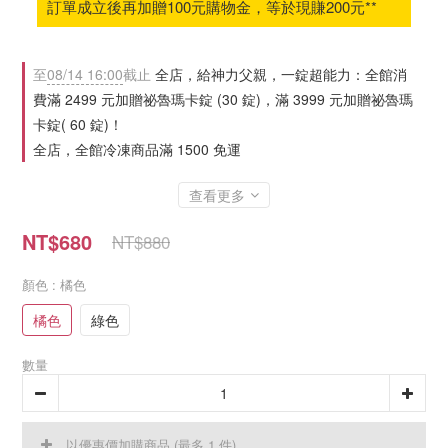
訂單成立後再加贈100元購物金，等於現賺200元**
至
08/14 16:00
截止
全店，給神力父親，一錠超能力：全館消
費滿 2499 元加贈祕魯瑪卡錠 (30 錠)，滿 3999 元加贈祕魯瑪
卡錠( 60 錠)！
全店，全館冷凍商品滿 1500 免運
查看更多
NT$680
NT$880
顏色
: 橘色
橘色
綠色
數量
以優惠價加購商品
(最多 1 件)