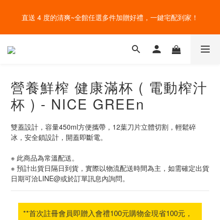
盛夏的餐桌，一定少不了美蔬菜的清爽~ A+B 送購物金🎁一起好好
給爸爸一錠超能力~全館滿額加贈祕魯瑪卡錠，父親節好好感謝~
吃菜~
盛夏的餐桌，一定少不了美蔬菜的清爽~ A+B 送購物金🎁一起好好
吃菜~
營養鮮榨 健康滿杯 ( 電動榨汁
杯 ) - NICE GREEn
雙蓋設計，容量450ml方便攜帶，12葉刀片立體切割，輕鬆碎
冰，安全鎖設計，開蓋即斷電。
※ 此商品為常溫配送。
※ 預計出貨日隔日到貨，實際以物流配送時間為主，如需確定出貨
日期可洽LINE@或於訂單訊息內詢問。
**首次註冊會員即贈入會禮100元購物金現省100元，