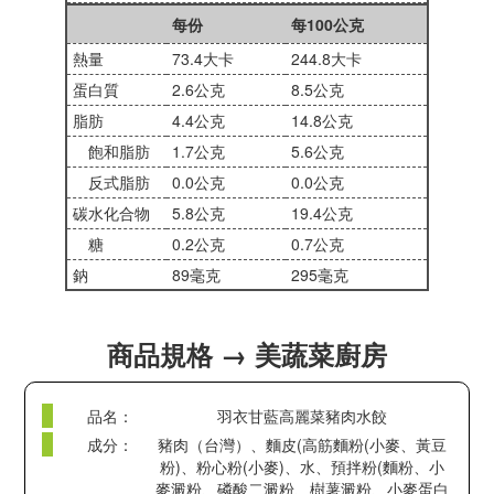
每份
每100公克
熱量
73.4大卡
244.8大卡
蛋白質
2.6公克
8.5公克
脂肪
4.4公克
14.8公克
飽和脂肪
1.7公克
5.6公克
反式脂肪
0.0公克
0.0公克
碳水化合物
5.8公克
19.4公克
糖
0.2公克
0.7公克
鈉
89毫克
295毫克
商品規格 → 美蔬菜廚房
品名：
羽衣甘藍高麗菜豬肉水餃
成分：
豬肉（台灣）、麵皮(高筋麵粉(小麥、黃豆
粉)、粉心粉(小麥)、水、預拌粉(麵粉、小
麥澱粉、磷酸二澱粉、樹薯澱粉、小麥蛋白