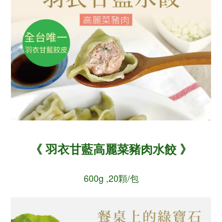
《 羽衣甘藍高麗菜豬肉水餃 》
600g ,20顆/包