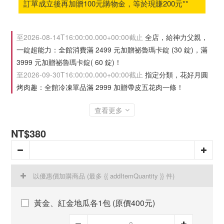
訂單成立後再加贈100元購物金，等於現賺200元**
至
2026-08-14T16:00:00.000+00:00
截止
全店，給神力父親，
一錠超能力：全館消費滿 2499 元加贈祕魯瑪卡錠 (30 錠)，滿
3999 元加贈祕魯瑪卡錠( 60 錠)！
至
2026-09-30T16:00:00.000+00:00
截止
指定分類，花好月圓
烤肉趣：全館冷凍單品滿 2999 加贈帶皮五花肉一條！
查看更多
NT$380
以優惠價加購商品
(最多 {{ addItemQuantity }} 件)
黃金、紅金地瓜各1包 (原價400元)