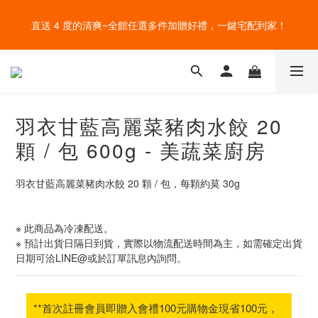
盛夏的餐桌，一定少不了美蔬菜的清爽~ A+B 送購物金🎁一起好好
直送 4 度的清爽~全館任選多件加贈好禮，一鍵宅配到家！
吃菜~
給爸爸一錠超能力~全館滿額加贈祕魯瑪卡錠，父親節好好感謝~
盛夏的餐桌，一定少不了美蔬菜的清爽~ A+B 送購物金🎁一起好好
羽衣甘藍高麗菜豬肉水餃 20
吃菜~
顆 / 包 600g - 美蔬菜廚房
羽衣甘藍高麗菜豬肉水餃 20 顆 / 包，每顆約莫 30g
※ 此商品為冷凍配送。
※ 預計出貨日隔日到貨，實際以物流配送時間為主，如需確定出貨
日期可洽LINE@或於訂單訊息內詢問。
**首次註冊會員即贈入會禮100元購物金現省100元，