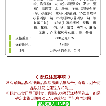
粉、海藻糖)、太白粉(樹薯澱粉)、羽衣甘藍
粉)、高麗菜、水、粉蔥、洋蔥、調味粉(鹽
(鹽、碘酸鉀)、味精(L-麩酸鈉、5'-次黃嘌呤
核苷磷酸二鈉、5'-鳥嘌呤核苷磷酸二鈉、琥
珀酸二鈉)、白胡椒(甘薯粕澱粉、辣椒、胡
椒、花椒、小茴、鹽、薑黃、香料))、麻油
(芝麻)、芥花油(純芥花油)、薑、醬油
規格重量：
600公克±3%
保存期限：
12個月
產地：
台灣/豬肉產地 : 台灣
《 配送注意事項 》
※ 冷藏商品與冷凍商品與常溫商品無法合併寄送，組合商
品以註記之運送方式為主。
※ 預計出貨日隔日到貨，實際以物流配送時間為主，如需
確定出貨日期可洽LINE@或於訂單訊息內詢問
點我加入LINE@