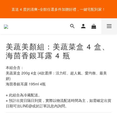
直送 4 度的清爽~全館任選多件加贈好禮，一鍵宅配到家！
盛夏的餐桌，一定少不了美蔬菜的清爽~ A+B 送購物金🎁一起好好
吃菜~
給爸爸一錠超能力~全館滿額加贈祕魯瑪卡錠，父親節好好感謝~
盛夏的餐桌，一定少不了美蔬菜的清爽~ A+B 送購物金🎁一起好好
美蔬美顏組：美蔬菜盒 4 盒、
吃菜~
海茴香銀耳露 4 瓶
本組合含：
美蔬菜盒 200g 4盒 (4款選擇：活力旺、超人氣、愛均衡、最美
妍)
海茴香銀耳露 195ml 4瓶
※ 此組合為冷藏配送。
※ 預計出貨日隔日到貨，實際以物流配送時間為主，如需確定出貨
日期可洽LINE@或於訂單訊息內詢問。