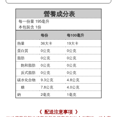
營養成分表
每一份量 195毫升
本包裝含 1份
每份
每100毫升
熱量
36大卡
19大卡
蛋白質
0公克
0公克
脂肪
0公克
0公克
飽和脂肪
0公克
0公克
反式脂肪
0公克
0公克
碳水化合物
9.3公克
4.8公克
糖
7.8公克
4.0公克
鈉
2毫克
1毫克
《 配送注意事項 》