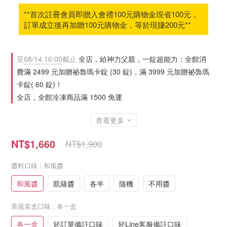
**首次註冊會員即贈入會禮100元購物金現省100元，
訂單成立後再加贈100元購物金，等於現賺200元**
至
08/14 16:00
截止
全店，給神力父親，一錠超能力：全館消
費滿 2499 元加贈祕魯瑪卡錠 (30 錠)，滿 3999 元加贈祕魯瑪
卡錠( 60 錠)！
全店，全館冷凍商品滿 1500 免運
查看更多
NT$1,660
NT$1,900
醬料口味
: 和風醬
和風醬
凱薩醬
各半
隨機
不用醬
美蔬菜盒口味
: 各一盒
各一盒
於訂單備註口味
於Line客服備註口味