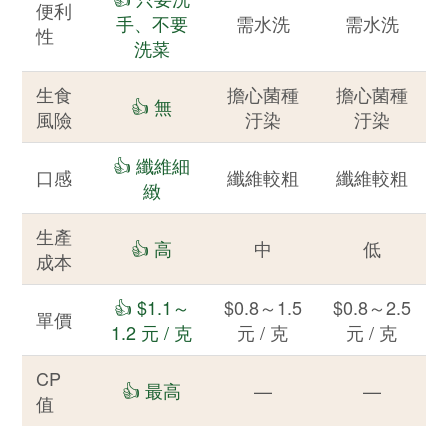
便利
手、不要
需水洗
需水洗
性
洗菜
生食
擔心菌種
擔心菌種
👍 無
風險
汙染
汙染
👍 纖維細
口感
纖維較粗
纖維較粗
緻
生產
👍 高
中
低
成本
👍 $1.1～
$0.8～1.5
$0.8～2.5
單價
1.2 元 / 克
元 / 克
元 / 克
CP
👍 最高
—
—
值