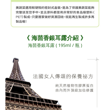
《
海茴香銀耳露介紹
》
海茴香銀耳露 ( 195ml / 瓶 )