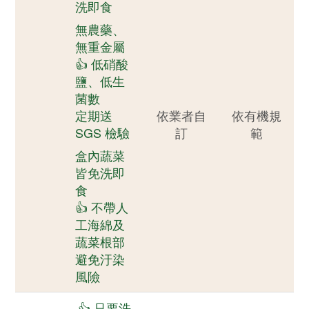
洗即食
無農藥、
無重金屬
👍 低硝酸
鹽、低生
菌數
定期送
依業者自
依有機規
SGS 檢驗
訂
範
盒內蔬菜
皆免洗即
食
👍 不帶人
工海綿及
蔬菜根部
避免汙染
風險
👍 只要洗