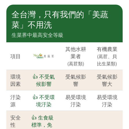
全台灣，只有我們的「美蔬
菜」不用洗
生菜界中最高安全等級
其他水耕
有機農業
項目
業者
(萵苣、貝
(萵苣類)
比生菜類)
環境
👍 不受氣
受氣候影
受氣候影
因素
候影響
響
響大
汙染
👍 不受環
易受環境
易受環境
源
境汙染
汙染
汙染
安全
👍 生食級
性
標準，免