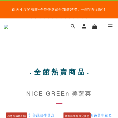
盛夏的餐桌，一定少不了美蔬菜的清爽~ A+B 送購物金🎁一起好好
直送 4 度的清爽~全館任選多件加贈好禮，一鍵宅配到家！
吃菜~
給爸爸一錠超能力~全館滿額加贈祕魯瑪卡錠，父親節好好感謝~
盛夏的餐桌，一定少不了美蔬菜的清爽~ A+B 送購物金🎁一起好好
吃菜~
．全 館 熱 賣 商 品．
NICE GREEn 美蔬菜
感恩特價再回饋
營養師推薦 限定優惠