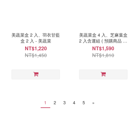
美蔬菜盒 2 入、羽衣甘藍
美蔬菜盒 4 入、芝麻葉盒
盒 2 入 - 美蔬菜
2 入含運組 ( 預購商品 每
週一、三出貨 ) - 美蔬菜
NT$1,220
NT$1,590
NT$1,450
NT$1,810
1
2
3
4
5
»