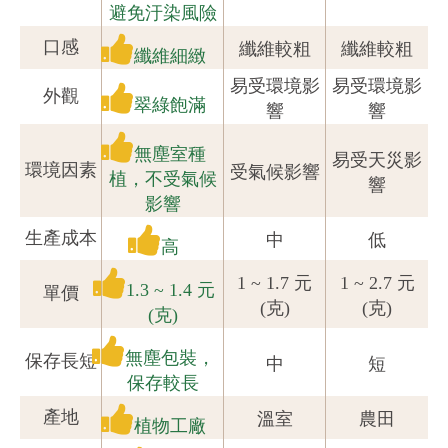
避免汙染風險
口感
纖維較粗
纖維較粗
纖維細緻
易受環境影
易受環境影
外觀
翠綠飽滿
響
響
無塵室種
易受天災影
環境因素
受氣候影響
植，不受氣候
響
影響
生產成本
中
低
高
1 ~ 1.7 元
1 ~ 2.7 元
1.3 ~ 1.4 元
單價
(克)
(克)
(克)
無塵包裝，
保存長短
中
短
保存較長
產地
溫室
農田
植物工廠