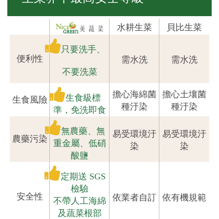
水耕生菜
貝比生菜
只要洗手、
便利性
需水洗
需水洗
不要洗菜
擔心海綿菌
擔心土壤菌
生食級標
生食風險
種汙染
種汙染
準，免洗即食
無農藥、無
易受環境汙
易受環境汙
農藥污染
重金屬、低硝
染
染
酸鹽
定期送 SGS
檢驗
安全性
依業者自訂
依有機規範
不帶人工海綿
及蔬菜根部