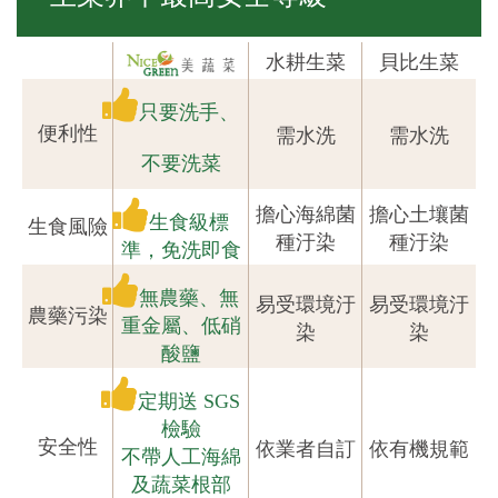
水耕生菜
貝比生菜
只要洗手、
便利性
需水洗
需水洗
不要洗菜
擔心海綿菌
擔心土壤菌
生食級標
生食風險
種汙染
種汙染
準，免洗即食
無農藥、無
易受環境汙
易受環境汙
農藥污染
重金屬、低硝
染
染
酸鹽
定期送 SGS
檢驗
安全性
依業者自訂
依有機規範
不帶人工海綿
及蔬菜根部