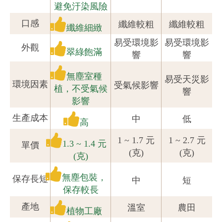
避免汙染風險
口感
纖維較粗
纖維較粗
纖維細緻
易受環境影
易受環境影
外觀
翠綠飽滿
響
響
無塵室種
易受天災影
環境因素
受氣候影響
植，不受氣候
響
影響
生產成本
中
低
高
1 ~ 1.7 元
1 ~ 2.7 元
1.3 ~ 1.4 元
單價
(克)
(克)
(克)
無塵包裝，
保存長短
中
短
保存較長
產地
溫室
農田
植物工廠