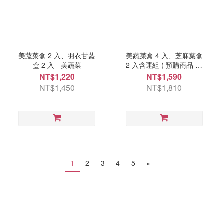
美蔬菜盒 2 入、羽衣甘藍
美蔬菜盒 4 入、芝麻葉盒
盒 2 入 - 美蔬菜
2 入含運組 ( 預購商品 每
週一、三出貨 ) - 美蔬菜
NT$1,220
NT$1,590
NT$1,450
NT$1,810
1
2
3
4
5
»