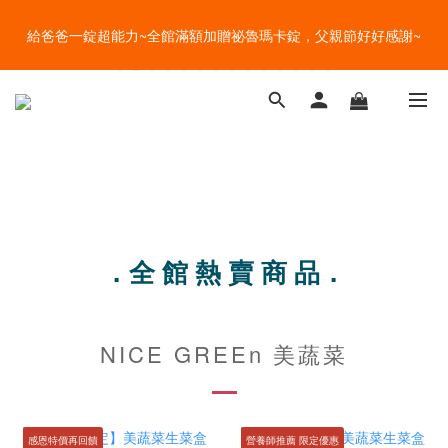
盛夏的餐桌，一定少不了美蔬菜的清爽~ A+B 送購物金🎁一起好好
給爸爸一錠超能力~全館滿額加贈祕魯瑪卡錠，父親節好好感謝~
吃菜~
盛夏的餐桌，一定少不了美蔬菜的清爽~ A+B 送購物金🎁一起好好
吃菜~
．全 館 熱 賣 商 品．
NICE GREEn 美蔬菜
感恩特價再回饋
營養師推薦 限定優惠