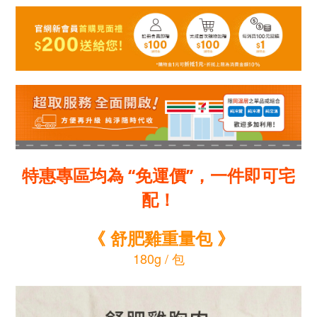
特惠專區均為 ‘‘免運價’’，一件即可宅
配！
《 舒肥雞重量包 》
180g / 包