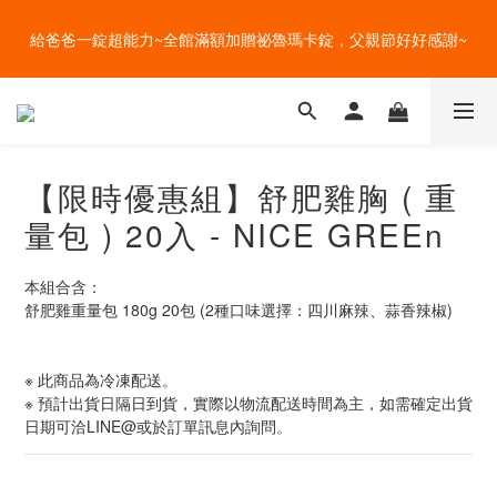
盛夏的餐桌，一定少不了美蔬菜的清爽~ A+B 送購物金🎁一起好好
盛夏的餐桌，一定少不了美蔬菜的清爽~ A+B 送購物金🎁一起好好
吃菜~
吃菜~
【限時優惠組】舒肥雞胸 ( 重
量包 ) 20入 - NICE GREEn
本組合含：
舒肥雞重量包 180g 20包 (2種口味選擇：四川麻辣、蒜香辣椒)
※ 此商品為冷凍配送。
※ 預計出貨日隔日到貨，實際以物流配送時間為主，如需確定出貨
日期可洽LINE@或於訂單訊息內詢問。