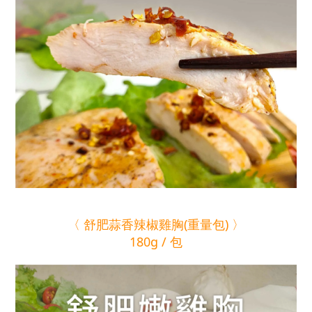
〈 舒肥蒜香辣椒雞胸(重量包) 〉
180g / 包