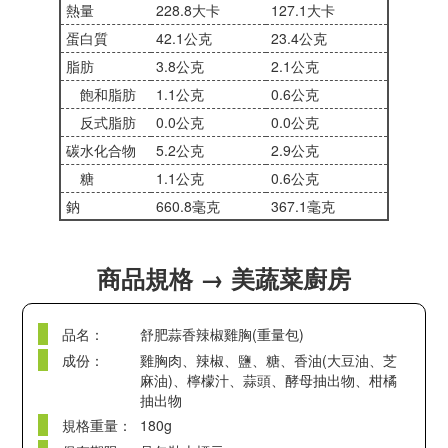
熱量
228.8大卡
127.1大卡
蛋白質
42.1公克
23.4公克
脂肪
3.8公克
2.1公克
飽和脂肪
1.1公克
0.6公克
反式脂肪
0.0公克
0.0公克
碳水化合物
5.2公克
2.9公克
糖
1.1公克
0.6公克
鈉
660.8毫克
367.1毫克
商品規格 → 美蔬菜廚房
品名：
舒肥蒜香辣椒雞胸(重量包)
成份：
雞胸肉、辣椒、鹽、糖、香油(大豆油、芝
麻油)、檸檬汁、蒜頭、酵母抽出物、柑橘
抽出物
規格重量：
180g