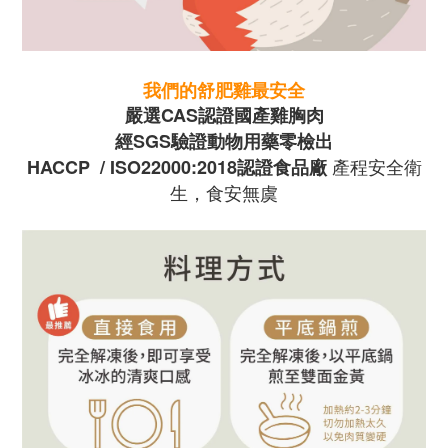
我們的舒肥雞最安全
嚴選CAS認證
國產雞胸肉
經SGS驗證動物用藥零檢出
產程安全衛
HACCP
/ ISO22000:2018
認證食品廠
生，食安無虞