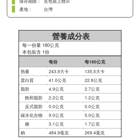
保存期限：
見包裝上標示
產地：
台灣
營養成分表
每一份量 180公克
本包裝含 1份
每份
每180公克
熱量
243.9大卡
135.5大卡
蛋白質
41.0公克
22.8公克
脂肪
4.9公克
2.7公克
飽和脂肪
2.2公克
1.2公克
反式脂肪
0.0公克
0.0公克
碳水化合物
9.0公克
5.0公克
糖
3.1公克
1.7公克
鈉
484.9毫克
269.4毫克