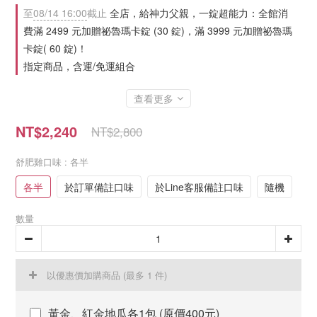
至
08/14 16:00
截止
全店，給神力父親，一錠超能力：全館消
費滿 2499 元加贈祕魯瑪卡錠 (30 錠)，滿 3999 元加贈祕魯瑪
卡錠( 60 錠)！
指定商品，含運/免運組合
查看更多
NT$2,240
NT$2,800
舒肥雞口味
: 各半
各半
於訂單備註口味
於Line客服備註口味
隨機
數量
以優惠價加購商品
(最多 1 件)
黃金、紅金地瓜各1包 (原價400元)