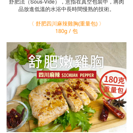
舒肥法（Sous-Vide），意指在真空包裝中，將肉
品放進低溫的水浴中長時間慢熟的技術。
〈 舒肥四川麻辣雞胸(重量包) 〉
180g / 包