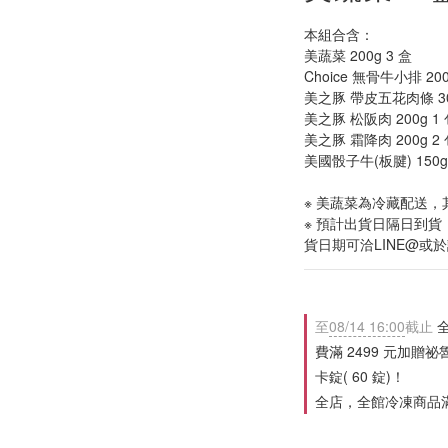
本組合含：
美蔬菜 200g 3 盒
Choice 無骨牛小排 200
美之豚 帶皮五花肉條 300
美之豚 松阪肉 200g 1 
美之豚 霜降肉 200g 2 
美國骰子牛(板腱) 150g
※ 美蔬菜為冷藏配送
※ 預計出貨日隔日到
貨日期可洽LINE@或
至
08/14 16:00
截止
全
費滿 2499 元加贈祕
卡錠( 60 錠)！
全店，全館冷凍商品滿 