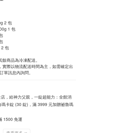
g 2 包 
g 1 包
包
包
 2 包
，其餘商品為冷凍配送。
貨，實際以物流配送時間為主，如需確定出
於訂單訊息內詢問。
店，給神力父親，一錠超能力：全館消
魯瑪卡錠 (30 錠)，滿 3999 元加贈祕魯瑪
1500 免運
查看更多