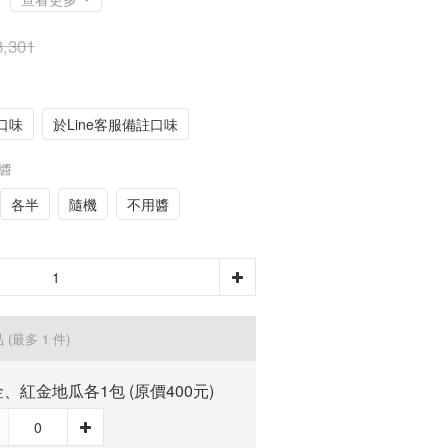
,301
口味
於Line客服備註口味
風醬
各半
隨機
不用醬
品
(最多 1 件)
、紅金地瓜各1包 (原價400元)