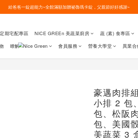
盛夏的餐桌，一定少不了美蔬菜的清爽~ A+B 送購物金🎁一起好好吃菜~
給爸爸一錠超能力~全館滿額加贈祕魯瑪卡錠，父親節好好感謝~
盛夏的餐桌，一定少不了美蔬菜的清爽~ A+B 送購物金🎁一起好好吃菜~
菜定期宅配專區
NICE GREEn 美蔬菜廚房
蔬 (素) 食專區
物
瞭解
會員服務
營養大學堂
異業合
豪邁肉排組：
小排 2 
包、松阪肉
包、美國骰
美蔬菜 3 盒