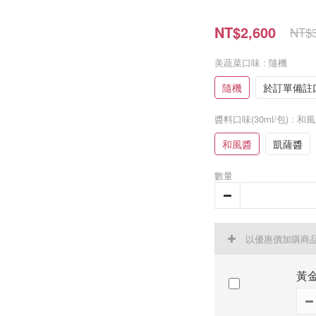
NT$2,600
NT$3
美蔬菜口味
: 隨機
隨機
於訂單備註
醬料口味(30ml/包)
: 和
和風醬
凱薩醬
數量
以優惠價加購商
黃金