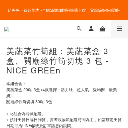
盛夏的餐桌，一定少不了美蔬菜的清爽~ A+B 送購物金🎁一起好好
盛夏的餐桌，一定少不了美蔬菜的清爽~ A+B 送購物金🎁一起好好
吃菜~
吃菜~
直送 4 度的清爽~全館任選多件加贈好禮，一鍵宅配到家！
美蔬菜竹筍組：美蔬菜盒 3
給爸爸一錠超能力~全館滿額加贈祕魯瑪卡錠，父親節好好感謝~
盒、關廟綠竹筍切塊 3 包 -
盛夏的餐桌，一定少不了美蔬菜的清爽~ A+B 送購物金🎁一起好好
NICE GREEn
吃菜~
本組合含：
美蔬菜盒 200g 3盒 (4款選擇：活力旺、超人氣、愛均衡、最美
妍)
關廟綠竹筍切塊 300g 3包
※ 此組合為冷藏配送。
※ 預計出貨日隔日到貨，實際以物流配送時間為主，如需確定出貨
日期可洽LINE@或於訂單訊息內詢問。