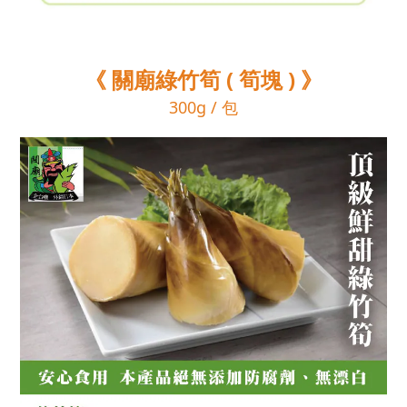
筍
《 關廟綠竹筍 (
塊 ) 》
300g / 包