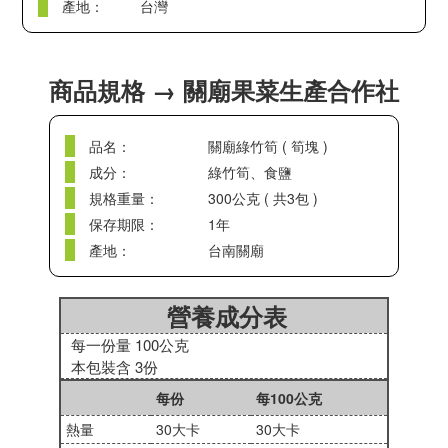
產地：
台灣
商品規格 → 關廟果菜生產合作社
品名：
關廟綠竹筍 ( 筍塊 )
成分：
綠竹筍、食鹽
規格重量：
300公克 ( 共3包 )
保存期限：
1年
產地：
台南關廟
營養成分表
每一份量 100公克
本包裝含 3份
每份
每100公克
熱量
30大卡
30大卡