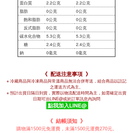
蛋白質
2.2公克
2.2公克
脂肪
0公克
0公克
飽和脂肪
0公克
0公克
反式脂肪
0公克
0公克
碳水化合物
5.3公克
5.3公克
糖
2.4公克
2.4公克
鈉
0毫克
0毫克
《 配送注意事項 》
※ 冷藏商品與冷凍商品與常溫商品無法合併寄送，組合商品以註記
之運送方式為主。
※ 預計出貨日隔日到貨，實際以物流配送時間為主，如需確定出貨
日期可洽LINE@或於訂單訊息內詢問
點我加入LINE@
《 結帳須知 》
購物滿1500元免運費，未滿1500元運費270元。