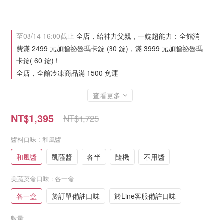
至
08/14 16:00
截止
全店，給神力父親，一錠超能力：全館消
費滿 2499 元加贈祕魯瑪卡錠 (30 錠)，滿 3999 元加贈祕魯瑪
卡錠( 60 錠)！
全店，全館冷凍商品滿 1500 免運
查看更多
NT$1,395
NT$1,725
醬料口味
: 和風醬
和風醬
凱薩醬
各半
隨機
不用醬
美蔬菜盒口味
: 各一盒
各一盒
於訂單備註口味
於Line客服備註口味
數量