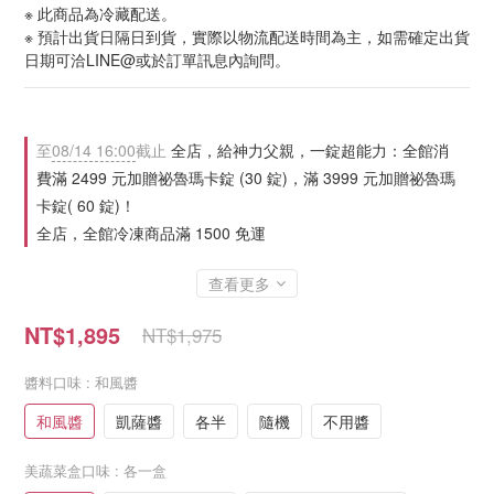
※ 此商品為冷藏配送。
※ 預計出貨日隔日到貨，實際以物流配送時間為主，如需確定出貨
日期可洽LINE@或於訂單訊息內詢問。
至
08/14 16:00
截止
全店，給神力父親，一錠超能力：全館消
費滿 2499 元加贈祕魯瑪卡錠 (30 錠)，滿 3999 元加贈祕魯瑪
卡錠( 60 錠)！
全店，全館冷凍商品滿 1500 免運
查看更多
NT$1,895
NT$1,975
醬料口味
: 和風醬
和風醬
凱薩醬
各半
隨機
不用醬
美蔬菜盒口味
: 各一盒