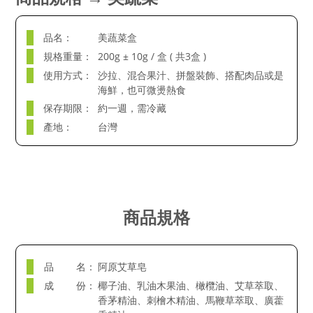
品名：
美蔬菜盒
規格重量：
200g ± 10g / 盒 ( 共3盒 )
使用方式：
沙拉、混合果汁、拼盤裝飾、搭配肉品或是
海鮮，也可微燙熱食
保存期限：
約一週，需冷藏
產地：
台灣
商品規格
品 名：
阿原艾草皂
成 份：
椰子油、乳油木果油、橄欖油、艾草萃取、
香茅精油、刺檜木精油、馬鞭草萃取、廣藿