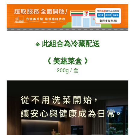
※ 此
為冷藏配送
組合
《 美蔬菜盒 》
200g / 盒