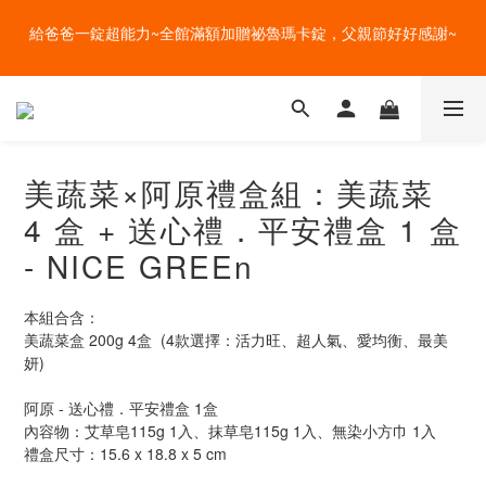
盛夏的餐桌，一定少不了美蔬菜的清爽~ A+B 送購物金🎁一起好好
盛夏的餐桌，一定少不了美蔬菜的清爽~ A+B 送購物金🎁一起好好
吃菜~
吃菜~
直送 4 度的清爽~全館任選多件加贈好禮，一鍵宅配到家！
美蔬菜×阿原禮盒組：美蔬菜
給爸爸一錠超能力~全館滿額加贈祕魯瑪卡錠，父親節好好感謝~
4 盒 + 送心禮．平安禮盒 1 盒
盛夏的餐桌，一定少不了美蔬菜的清爽~ A+B 送購物金🎁一起好好
- NICE GREEn
吃菜~
本組合含：
美蔬菜盒 200g 4盒  (4款選擇：活力旺、超人氣、愛均衡、最美
妍)
阿原 - 送心禮．平安禮盒 1盒
內容物：艾草皂115g 1入、抹草皂115g 1入、無染小方巾 1入
禮盒尺寸：15.6 x 18.8 x 5 cm