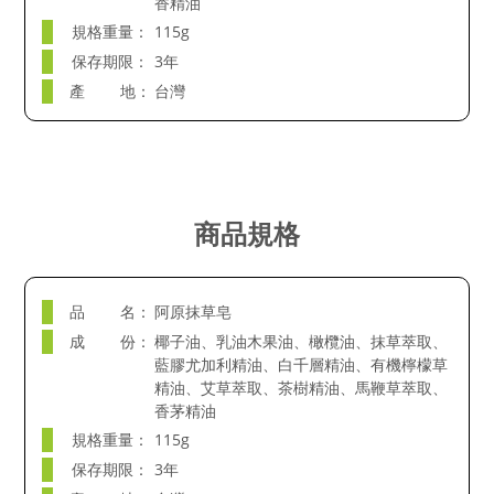
香精油
規格重量：
115g
保存期限：
3年
產 地：
台灣
商品規格
品 名：
阿原抹草皂
成 份：
椰子油、乳油木果油、橄欖油、抹草萃取、
藍膠尤加利精油、白千層精油、有機檸檬草
精油、艾草萃取、茶樹精油、馬鞭草萃取、
香茅精油
規格重量：
115g
保存期限：
3年