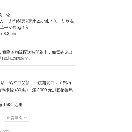
盒 1盒
1入、艾草修護洗頭水250mL 1入、艾草洗
艾草平安包5g 1入
 6.8 cm
貨，實際以物流配送時間為主，如需確定出
於訂單訊息內詢問。
店，給神力父親，一錠超能力：全館消
魯瑪卡錠 (30 錠)，滿 3999 元加贈祕魯瑪
1500 免運
查看更多
,870