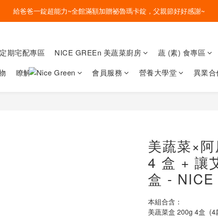
盛夏的餐桌，一定少不了美蔬菜的清爽~ A+B 送購物金🎁一起好好吃菜~
給爸爸一錠超能力~全館滿額加贈祕魯瑪卡錠，父親節好好感謝~
盛夏的餐桌，一定少不了美蔬菜的清爽~ A+B 送購物金🎁一起好好吃菜~
菜定期宅配專區
NICE GREEn 美蔬菜廚房
蔬 (素) 食專區
物
瞭解
會員服務
營養大學堂
異業合
美蔬菜×
4 盒 + 
盒 - NICE
本組合含：
美蔬菜盒 200g 4盒