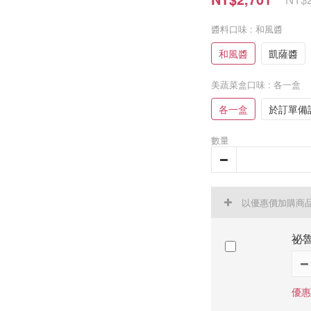
醬料口味
: 和風醬
和風醬
凱薩醬
美蔬菜盒口味
: 各一盒
各一盒
於訂單備
數量
以優惠價加購商
祕魯
優惠