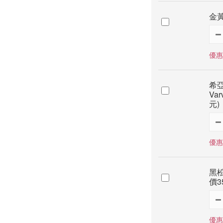
金黃
優惠
希亞
Va
元)
優惠
黑松
價3
優惠