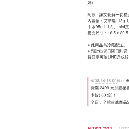
妍)
阿原 - 讓艾化解一切禮
內容物：艾草皂115g 
手水95mL 1入、mini
禮盒尺寸：16.5 x 20.5 x
※ 此商品為冷藏配送。
※ 預計出貨日隔日到
貨日期可洽LINE@或
至
08/14 16:00
截止
全
費滿 2499 元加贈祕
卡錠( 60 錠)！
全店，全館冷凍商品滿 
NT$2,701
NT$2