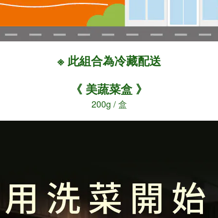
※ 此
為冷藏配送
組合
《 美蔬菜盒 》
200g / 盒