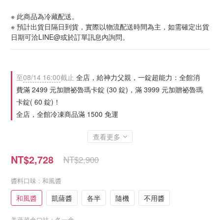
※ 此商品為冷藏配送。
※ 預計出貨日隔日到貨，實際以物流配送時間為主，如需確定出貨
日期可洽LINE@或於訂單訊息內詢問。
至
08/14 16:00
截止
全店，給神力父親，一錠超能力：全館消
費滿 2499 元加贈祕魯瑪卡錠 (30 錠)，滿 3999 元加贈祕魯瑪
卡錠( 60 錠)！
全店，全館冷凍商品滿 1500 免運
查看更多
NT$2,728
NT$2,900
醬料口味
: 和風醬
和風醬
凱薩醬
各半
隨機
不用醬
美蔬菜盒口味
: 各一盒