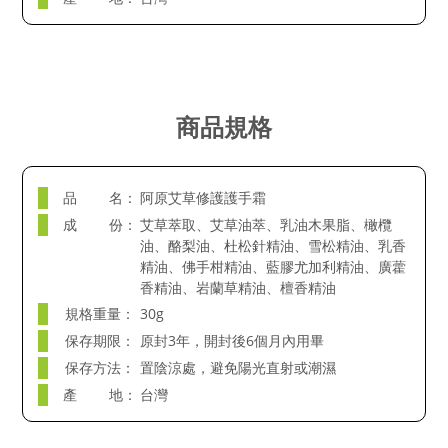
商品規格
品 名：
阿原艾草修護護手霜
成 份：
艾草萃取、艾草油萃、乳油木果脂、橄欖
油、酪梨油、杜松針精油、雪松精油、乳香
精油、佛手柑精油、藍膠尤加利精油、廣藿
香精油、岩蘭草精油、檀香精油
規格重量：
30g
保存期限：
原封3年，開封後6個月內用畢
保存方法：
置陰涼處，避免陽光直射或潮濕
產 地：
台灣