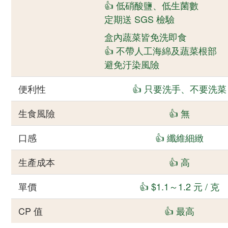
👍 低硝酸鹽、低生菌數
定期送 SGS 檢驗
盒內蔬菜皆免洗即食
👍 不帶人工海綿及蔬菜根部
避免汙染風險
便利性
👍 只要洗手、不要洗菜
生食風險
👍 無
口感
👍 纖維細緻
生產成本
👍 高
單價
👍 $1.1～1.2 元 / 克
CP 值
👍 最高