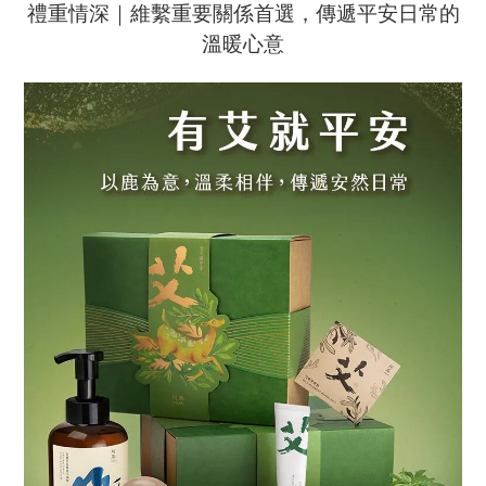
禮重情深｜維繫重要關係首選，傳遞平安日常的
溫暖心意