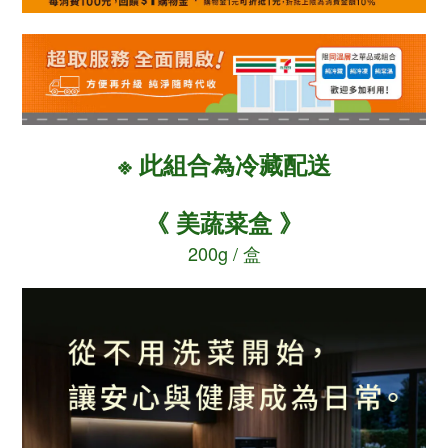
※ 此
為冷藏配送
組合
《 美蔬菜盒 》
200g / 盒