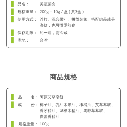
品名：
美蔬菜盒
規格重量：
200g ± 10g / 盒 ( 共3盒 )
使用方式：
沙拉、混合果汁、拼盤裝飾、搭配肉品或是
海鮮，也可微燙熱食
保存期限：
約一週，需冷藏
產地：
台灣
商品規格
品 名：
阿原艾草皂餅
成 份：
椰子油、乳油木果油、橄欖油、艾草萃取、
香茅精油、刺檜木精油、馬鞭草萃取、
廣藿香精油
規格重量：
100g