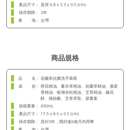
產品尺寸：
直徑 6.8 x 3.3 ± 0.5 (cm)
保存期限：
2年
產 地：
台灣
商品規格
品 名：
岩蘭草抗菌洗手慕斯
成 份：
橙花精油、薰衣草精油、岩蘭草精油、廣藿
香精油、歐洲赤松精油、艾草精油、繖花
醇、桃拓酚、艾草萃取、尿囊素
規格重量：
430mL
產品尺寸：
17.5 x 8.5 ± 0.5 (cm)
保存期限：
原封3年，開封後6個月內用畢
產 地：
台灣