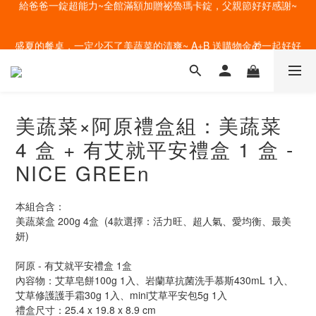
盛夏的餐桌，一定少不了美蔬菜的清爽~ A+B 送購物金🎁一起好好
盛夏的餐桌，一定少不了美蔬菜的清爽~ A+B 送購物金🎁一起好好
吃菜~
吃菜~
直送 4 度的清爽~全館任選多件加贈好禮，一鍵宅配到家！
美蔬菜×阿原禮盒組：美蔬菜
給爸爸一錠超能力~全館滿額加贈祕魯瑪卡錠，父親節好好感謝~
4 盒 + 有艾就平安禮盒 1 盒 -
盛夏的餐桌，一定少不了美蔬菜的清爽~ A+B 送購物金🎁一起好好
NICE GREEn
吃菜~
本組合含：
美蔬菜盒 200g 4盒  (4款選擇：活力旺、超人氣、愛均衡、最美
妍)
阿原 - 有艾就平安禮盒 1盒
內容物：艾草皂餅100g 1入、岩蘭草抗菌洗手慕斯430mL 1入、
艾草修護護手霜30g 1入、mini艾草平安包5g 1入
禮盒尺寸：25.4 x 19.8 x 8.9 cm