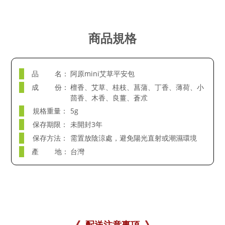
商品規格
品 名：
阿原mini艾草平安包
成 份：
檀香、艾草、桂枝、菖蒲、丁香、薄荷、小
茴香、木香、良薑、蒼朮
規格重量：
5g
保存期限：
未開封3年
保存方法：
需置放陰涼處，避免陽光直射或潮濕環境
產 地：
台灣
《 配送注意事項 》