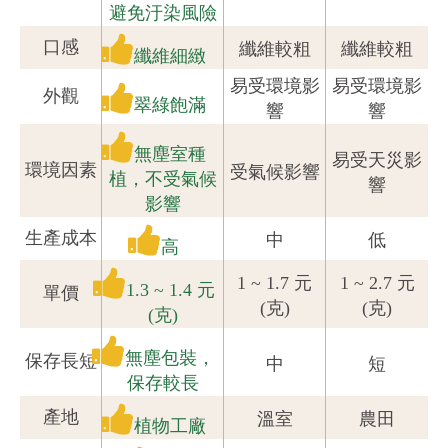
避免汙染風險
口感
纖維較粗
纖維較粗
纖維細緻
易受環境影
易受環境影
外觀
翠綠飽滿
響
響
無塵室種
易受天災影
環境因素
受氣候影響
植，不受氣候
響
影響
生產成本
中
低
高
1 ~ 1.7 元
1 ~ 2.7 元
1.3 ~ 1.4 元
單價
(克)
(克)
(克)
無塵包裝，
保存長短
中
短
保存較長
產地
溫室
農田
植物工廠