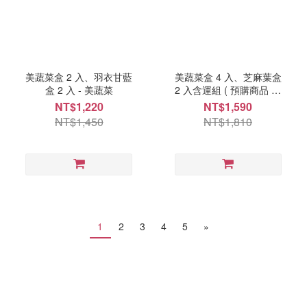
美蔬菜盒 2 入、羽衣甘藍
美蔬菜盒 4 入、芝麻葉盒
盒 2 入 - 美蔬菜
2 入含運組 ( 預購商品 每
週一、三出貨 ) - 美蔬菜
NT$1,220
NT$1,590
NT$1,450
NT$1,810
1
2
3
4
5
»