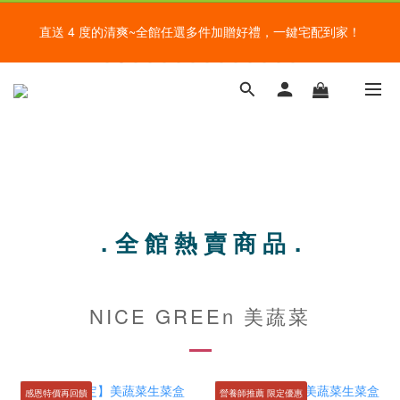
盛夏的餐桌，一定少不了美蔬菜的清爽~ A+B 送購物金🎁一起好好
直送 4 度的清爽~全館任選多件加贈好禮，一鍵宅配到家！
吃菜~
給爸爸一錠超能力~全館滿額加贈祕魯瑪卡錠，父親節好好感謝~
盛夏的餐桌，一定少不了美蔬菜的清爽~ A+B 送購物金🎁一起好好
吃菜~
．全 館 熱 賣 商 品．
NICE GREEn 美蔬菜
感恩特價再回饋
營養師推薦 限定優惠