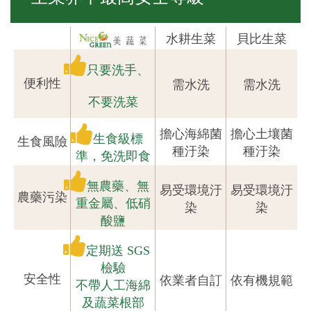
水耕生菜
貝比生菜
只要洗手、
便利性
需水洗
需水洗
不要洗菜
擔心海綿菌
擔心土壤菌
生食級標
生食風險
種汙染
種汙染
準，免洗即食
無農藥、無
易受環境汙
易受環境汙
農藥污染
重金屬、低硝
染
染
酸鹽
定期送 SGS
檢驗
安全性
依業者自訂
依有機規範
不帶人工海綿
及蔬菜根部