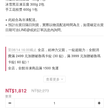
冰雪黑豆凍豆腐 300g 2包
手工花枝漿 600g 1包
※ 此組合為冷凍配送。
※ 預計出貨日隔日到貨，實際以物流配送時間為主，如需確定出貨
日期可洽LINE@或於訂單訊息內詢問。
至
08/14 16:00
截止
全店，給神力父親，一錠超能力：全館消
費滿 2499 元加贈祕魯瑪卡錠 (30 錠)，滿 3999 元加贈祕魯瑪
卡錠( 60 錠)！
全店，全館冷凍商品滿 1500 免運
查看更多
NT$1,812
NT$2,273
數量