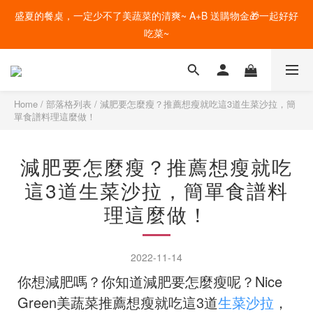
盛夏的餐桌，一定少不了美蔬菜的清爽~ A+B 送購物金🎁一起好好
盛夏的餐桌，一定少不了美蔬菜的清爽~ A+B 送購物金🎁一起好好
吃菜~
吃菜~
直送 4 度的清爽~全館任選多件加贈好禮，一鍵宅配到家！
Home
/
部落格列表
/
減肥要怎麼瘦？推薦想瘦就吃這3道生菜沙拉，簡
單食譜料理這麼做！
給爸爸一錠超能力~全館滿額加贈祕魯瑪卡錠，父親節好好感謝~
減肥要怎麼瘦？推薦想瘦就吃
盛夏的餐桌，一定少不了美蔬菜的清爽~ A+B 送購物金🎁一起好好
吃菜~
這3道生菜沙拉，簡單食譜料
理這麼做！
2022-11-14
你想減肥嗎？你知道減肥要怎麼瘦呢？Nice
Green美蔬菜推薦想瘦就吃這3道
生菜沙拉
，